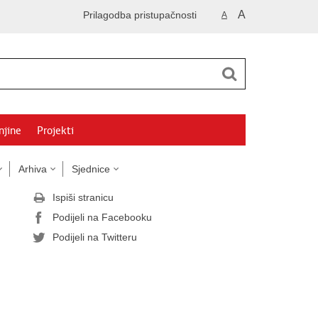
A
Prilagodba pristupačnosti
A
njine
Projekti
Arhiva
Sjednice
Ispiši stranicu
Podijeli na Facebooku
Podijeli na Twitteru