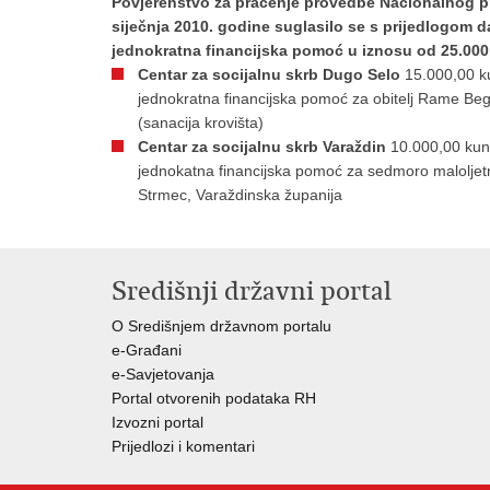
Povjerenstvo za praćenje provedbe Nacionalnog pr
siječnja 2010. godine suglasilo se s prijedlogom d
jednokratna financijska pomoć u iznosu od 25.000
Centar za socijalnu skrb Dugo Selo
15.000,00 k
jednokratna financijska pomoć za obitelj Rame Beg
(sanacija krovišta)
Centar za socijalnu skrb Varaždin
10.000,00 ku
jednokatna financijska pomoć za sedmoro maloljet
Strmec, Varaždinska županija
Središnji državni portal
O Središnjem državnom portalu
e-Građani
e-Savjetovanja
Portal otvorenih podataka RH
Izvozni portal
Prijedlozi i komentari