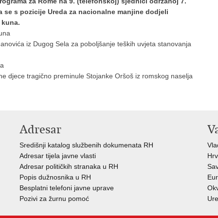
ograma za Rome na 9. (telefonskoj) sjednici održanoj 7.
a se s pozicije Ureda za nacionalne manjine dodjeli
 kuna.
una
anovića iz Dugog Sela za poboljšanje teških uvjeta stanovanja
na
ne djece tragično preminule Stojanke Oršoš iz romskog naselja
Adresar
V
Središnji katalog službenih dokumenata RH
Vla
Adresar tijela javne vlasti
Hrv
Adresar političkih stranaka u RH
Sav
Popis dužnosnika u RH
Eur
Besplatni telefoni javne uprave
Okv
Pozivi za žurnu pomoć
Ure