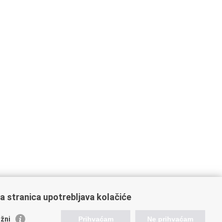
a stranica upotrebljava kolačiće
žni
Prihvaćam
Ne prihvaćam