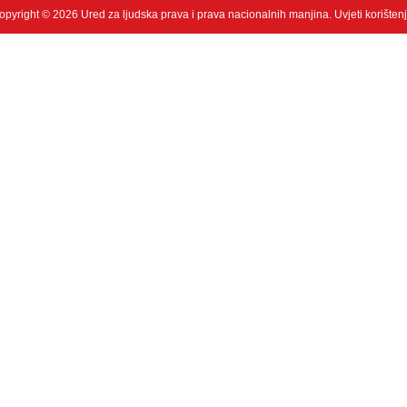
opyright © 2026 Ured za ljudska prava i prava nacionalnih manjina.
Uvjeti korišten