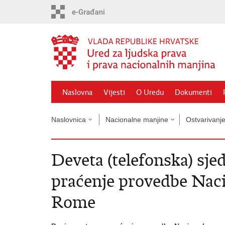
Preskoči
na
glavni
sadržaj
Naslovna
Vijesti
O Uredu
Dokumenti
Naslovnica
Nacionalne manjine
Ostvarivanj
Deveta (telefonska) sje
praćenje provedbe Nac
Rome