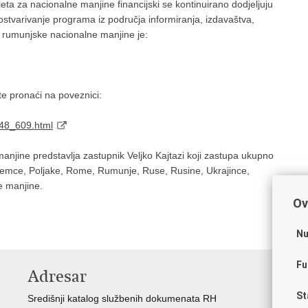
a za nacionalne manjine financijski se kontinuirano dodjeljuju
tvarivanje programa iz područja informiranja, izdavaštva,
a rumunjske nacionalne manjine je:
e pronaći na poveznici:
_48_609.html
jine predstavlja zastupnik Veljko Kajtazi koji zastupa ukupno
ijemce, Poljake, Rome, Rumunje, Ruse, Rusine, Ukrajince,
ne manjine.
Ov
Nu
Fu
Adresar
V
St
Središnji katalog službenih dokumenata RH
Vla