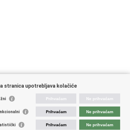
a stranica upotrebljava kolačiće
žni
Prihvaćam
Ne prihvaćam
nkcionalni
Prihvaćam
Ne prihvaćam
ažne poveznice
atistički
Prihvaćam
Ne prihvaćam
da Republike Hrvatske