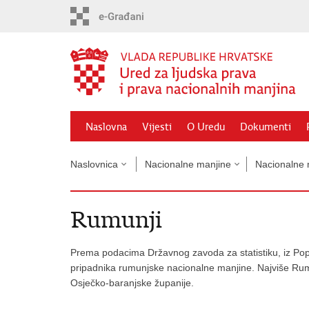
Preskoči
na
glavni
sadržaj
Naslovna
Vijesti
O Uredu
Dokumenti
Naslovnica
Nacionalne manjine
Nacionalne 
Rumunji
Prema podacima Državnog zavoda za statistiku, iz Popis
pripadnika rumunjske nacionalne manjine. Najviše Rum
Osječko-baranjske županije.