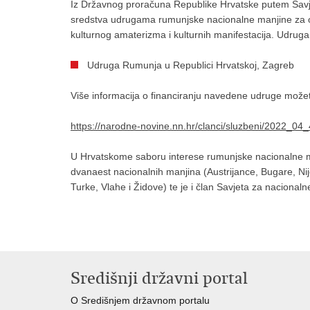
Iz Državnog proračuna Republike Hrvatske putem Savjet
sredstva udrugama rumunjske nacionalne manjine za os
kulturnog amaterizma i kulturnih manifestacija. Udrug
Udruga Rumunja u Republici Hrvatskoj, Zagreb
Više informacija o financiranju navedene udruge možet
https://narodne-novine.nn.hr/clanci/sluzbeni/2022_04
U Hrvatskome saboru interese rumunjske nacionalne man
dvanaest nacionalnih manjina (Austrijance, Bugare, N
Turke, Vlahe i Židove) te je i član Savjeta za nacional
Središnji državni portal
O Središnjem državnom portalu