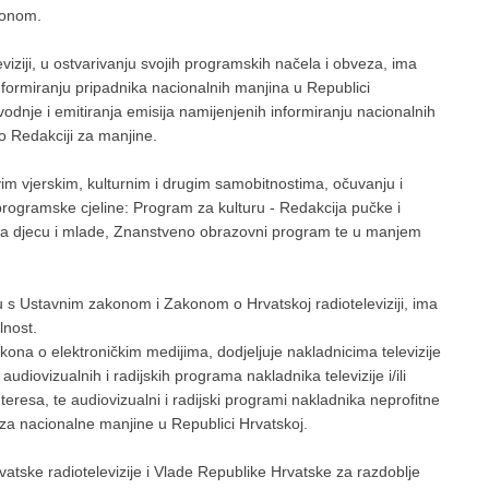
akonom.
viziji, u ostvarivanju svojih programskih načela i obveza, ima
 informiranju pripadnika nacionalnih manjina u Republici
dnje i emitiranja emisija namijenjenih informiranju nacionalnih
 Redakciji za manjine.
im vjerskim, kulturnim i drugim samobitnostima, očuvanju i
le programske cjeline: Program za kulturu - Redakcija pučke i
m za djecu i mlade, Znanstveno obrazovni program te u manjem
du s Ustavnim zakonom i Zakonom o Hrvatskoj radioteleviziji, ima
lnost.
ona o elektroničkim medijima, dodjeljuje nakladnicima televizije
 audiovizualnih i radijskih programa nakladnika televizije i/ili
interesa, te audiovizualni i radijski programi nakladnika neprofitne
h i za nacionalne manjine u Republici Hrvatskoj.
atske radiotelevizije i Vlade Republike Hrvatske za razdoblje