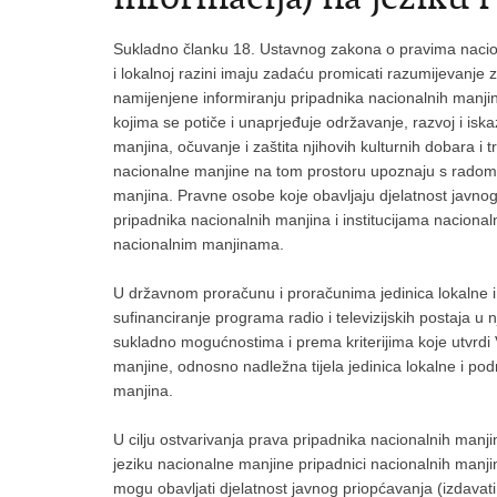
Sukladno članku 18. Ustavnog zakona o pravima nacional
i lokalnoj razini imaju zadaću promicati razumijevanje za
namijenjene informiranju pripadnika nacionalnih manjina
kojima se potiče i unaprjeđuje održavanje, razvoj i iska
manjina, očuvanje i zaštita njihovih kulturnih dobara i tr
nacionalne manjine na tom prostoru upoznaju s radom i
manjina. Pravne osobe koje obavljaju djelatnost javnog
pripadnika nacionalnih manjina i institucijama nacion
nacionalnim manjinama.
U državnom proračunu i proračunima jedinica lokalne 
sufinanciranje programa radio i televizijskih postaja 
sukladno mo­guć­nostima i prema kriterijima koje utvrd
manjine, odnosno nadležna tijela jedinica lokalne i po
manjina.
U cilju ostvarivanja prava pripadnika nacionalnih manjin
jeziku nacionalne manjine pripadnici nacionalnih manjin
mogu obavljati djelatnost javnog priopćavanja (izdavati no