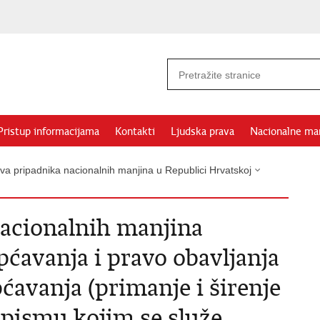
Pristup informacijama
Kontakti
Ljudska prava
Nacionalne ma
ava pripadnika nacionalnih manjina u Republici Hrvatskoj
nacionalnih manjina
ćavanja i pravo obavljanja
pćavanja (primanje i širenje
i pismu kojim se služe