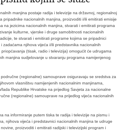
nih manjina postaje radija i televizije na državnoj, regionalnoj
 pripadnike nacionalnih manjina, proizvoditi i/ili emitirati emisije
 na jezicima nacionalnih manjina, stvarati i emitirati programa
zivanje kulturne, vjerske i druge samobitnosti nacionalnih
adicije, te stvarati i emitirati programe kojima se pripadnici
 zadaćama njihova vijeća i/ili predstavnika nacionalnih
 priopćavanja (tisak, radio i televizija) omogućit će udrugama
alnih manjina sudjelovanje u stvaranju programa namijenjenog
i područne (regionalne) samouprave osiguravaju se sredstva za
u njihovom vlasništvu namijenjenih nacionalnim manjinama,
i Vlada Republike Hrvatske na prijedlog Savjeta za nacionalne
dručne (regionalne) samouprave na prijedlog vijeća nacionalnih
a na informiranje putem tiska te radija i televizije na pismu i
a, njihova vijeća i predstavnici nacionalnih manjina te udruge
vine, proizvoditi i emitirati radijski i televizijski program i