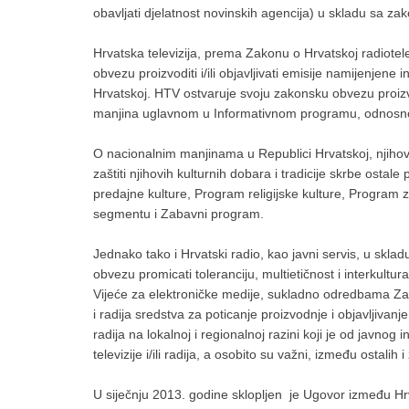
obavljati djelatnost novinskih agencija) u skladu sa z
Hrvatska televizija, prema Zakonu o Hrvatskoj radiotele
obvezu proizvoditi i/ili objavljivati emisije namijenjene
Hrvatskoj. HTV ostvaruje svoju zakonsku obvezu proizvo
manjina uglavnom u Informativnom programu, odnosno
O nacionalnim manjinama u Republici Hrvatskoj, njihov
zaštiti njihovih kulturnih dobara i tradicije skrbe osta
predajne kulture, Program religijske kulture, Progra
segmentu i Zabavni program.
Jednako tako i Hrvatski radio, kao javni servis, u skla
obvezu promicati toleranciju, multietičnost i interkultura
Vijeće za elektroničke medije, sukladno odredbama Zak
i radija sredstva za poticanje proizvodnje i objavljivanje
radija na lokalnoj i regionalnoj razini koji je od javnog 
televizije i/ili radija, a osobito su važni, između ostali
U siječnju 2013. godine sklopljen je Ugovor između Hrv