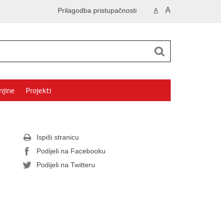
A
Prilagodba pristupačnosti
A
njine
Projekti
Ispiši stranicu
Podijeli na Facebooku
Podijeli na Twitteru