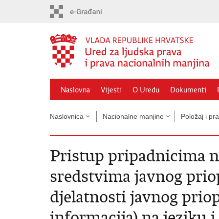
Preskoči
na
glavni
sadržaj
Naslovna
Vijesti
O Uredu
Dokumenti
Naslovnica
Nacionalne manjine
Položaj i pr
Pristup pripadnicima 
sredstvima javnog priop
djelatnosti javnog prio
informacija) na jeziku 