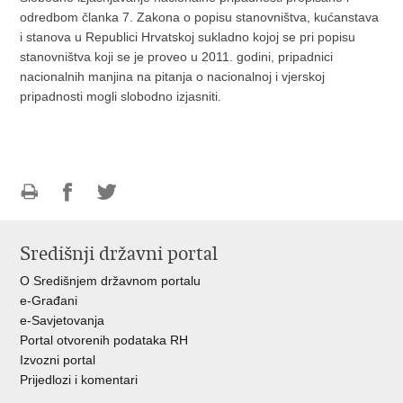
odredbom članka 7. Zakona o popisu stanovništva, kućanstava
i stanova u Republici Hrvatskoj sukladno kojoj se pri popisu
stanovništva koji se je proveo u 2011. godini, pripadnici
nacionalnih manjina na pitanja o nacionalnoj i vjerskoj
pripadnosti mogli slobodno izjasniti.
Ispiši
Podijeli
Podijeli
stranicu
na
na
Središnji državni portal
Facebooku
Twitteru
O Središnjem državnom portalu
e-Građani
e-Savjetovanja
Portal otvorenih podataka RH
Izvozni portal
Prijedlozi i komentari