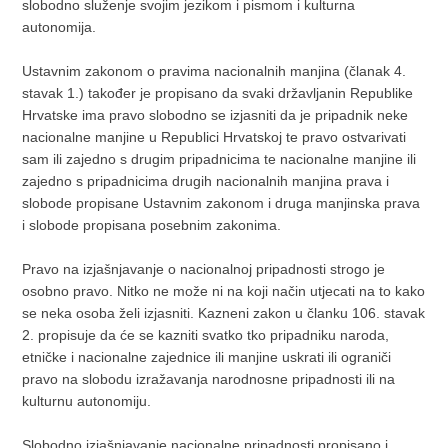
slobodno služenje svojim jezikom i pismom i kulturna
autonomija.
Ustavnim zakonom o pravima nacionalnih manjina (članak 4.
stavak 1.) također je propisano da svaki državljanin Republike
Hrvatske ima pravo slobodno se izjasniti da je pripadnik neke
nacionalne manjine u Republici Hrvatskoj te pravo ostvarivati
sam ili zajedno s drugim pripadnicima te nacionalne manjine ili
zajedno s pripadnicima drugih nacionalnih manjina prava i
slobode propisane Ustavnim zakonom i druga manjinska prava
i slobode propisana posebnim zakonima.
Pravo na izjašnjavanje o nacionalnoj pripadnosti strogo je
osobno pravo. Nitko ne može ni na koji način utjecati na to kako
se neka osoba želi izjasniti. Kazneni zakon u članku 106. stavak
2. propisuje da će se kazniti svatko tko pripadniku naroda,
etničke i nacionalne zajednice ili manjine uskrati ili ograniči
pravo na slobodu izražavanja narodnosne pripadnosti ili na
kulturnu autonomiju.
Slobodno izjašnjavanje nacionalne pripadnosti propisano i