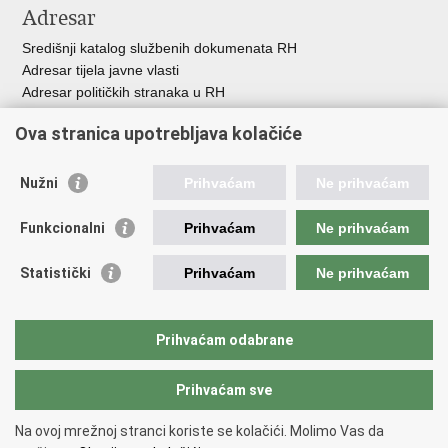
Adresar
Središnji katalog službenih dokumenata RH
Adresar tijela javne vlasti
Adresar političkih stranaka u RH
Popis dužnosnika u RH
Ova stranica upotrebljava kolačiće
Besplatni telefoni javne uprave
Pozivi za žurnu pomoć
Nužni
Prihvaćam
Ne prihvaćam
Važne poveznice
Funkcionalni
Prihvaćam
Ne prihvaćam
Vlada Republike Hrvatske
Hrvatski sabor
Statistički
Prihvaćam
Ne prihvaćam
Savjet za nacionalne manjine
Europski sud za ljudska prava
Okvirna konvencija za zaštitu nacionalnih manjina
Prihvaćam odabrane
Ured zastupnika RH pred Eur.sudom za ljudska prava
Prihvaćam sve
Povratak na vrh
Na ovoj mrežnoj stranci koriste se kolačići. Molimo Vas da
Copyright © 2026 Ured za ljudska prava i prava nacionalnih manjina.