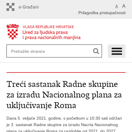
Preskoči
A
A
na
Prilagodba pristupačnosti
glavni
sadržaj
Treći sastanak Radne skupine
za izradu Nacionalnog plana za
uključivanje Roma
Dana 5. veljače 2021. godine, s početkom u 10:30 sati održan
je 3. sastanak Radne skupine za izradu Nacrta Nacionalnog
plana za uključivanje Roma za razdoblje od 2021. do 2027.