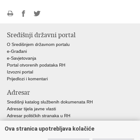
Ispiši
Podijeli
Podijeli
stranicu
na
na
Središnji državni portal
Facebooku
Twitteru
O Središnjem državnom portalu
e-Građani
e-Savjetovanja
Portal otvorenih podataka RH
Izvozni portal
Prijedlozi i komentari
Adresar
Središnji katalog službenih dokumenata RH
Adresar tijela javne vlasti
Adresar političkih stranaka u RH
Popis dužnosnika u RH
Ova stranica upotrebljava kolačiće
Besplatni telefoni javne uprave
Pozivi za žurnu pomoć