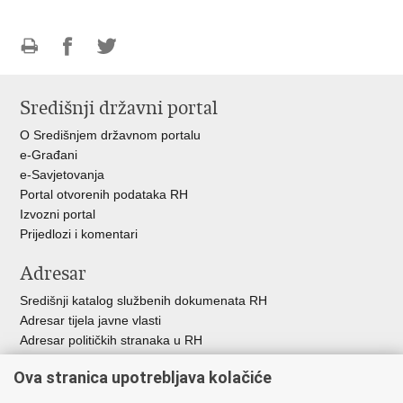
Ispiši
Podijeli
Podijeli
stranicu
na
na
Središnji državni portal
Facebooku
Twitteru
O Središnjem državnom portalu
e-Građani
e-Savjetovanja
Portal otvorenih podataka RH
Izvozni portal
Prijedlozi i komentari
Adresar
Središnji katalog službenih dokumenata RH
Adresar tijela javne vlasti
Adresar političkih stranaka u RH
Popis dužnosnika u RH
Ova stranica upotrebljava kolačiće
Besplatni telefoni javne uprave
Pozivi za žurnu pomoć