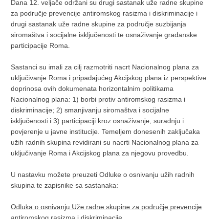
Dana 12. veljače održani su drugi sastanak uže radne skupine
za područje prevencije antiromskog rasizma i diskriminacije i
drugi sastanak uže radne skupine za područje suzbijanja
siromaštva i socijalne isključenosti te osnaživanje građanske
participacije Roma.
Sastanci su imali za cilj razmotriti nacrt Nacionalnog plana za
uključivanje Roma i pripadajućeg Akcijskog plana iz perspektive
doprinosa ovih dokumenata horizontalnim politikama
Nacionalnog plana: 1) borbi protiv antiromskog rasizma i
diskriminacije; 2) smanjivanju siromaštva i socijalne
isključenosti i 3) participaciji kroz osnaživanje, suradnju i
povjerenje u javne institucije. Temeljem donesenih zaključaka
užih radnih skupina revidirani su nacrti Nacionalnog plana za
uključivanje Roma i Akcijskog plana za njegovu provedbu.
U nastavku možete preuzeti Odluke o osnivanju užih radnih
skupina te zapisnike sa sastanaka:
Odluka o osnivanju Uže radne skupine za područje prevencije
antiromskog rasizma i diskriminacije