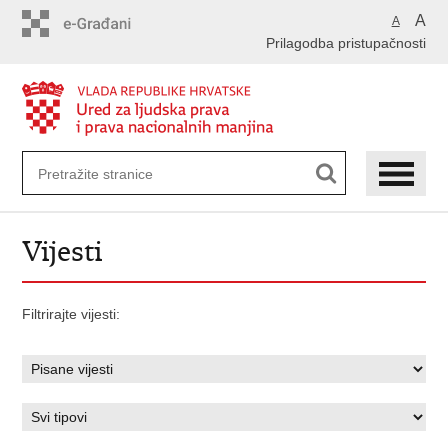
Preskoči
A
A
na
Prilagodba pristupačnosti
glavni
sadržaj
Vijesti
Filtrirajte vijesti: