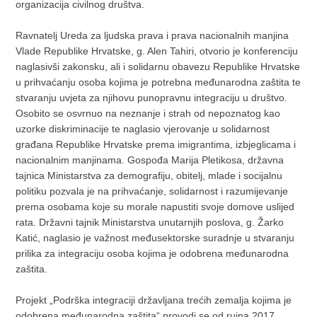
organizacija civilnog društva.
Ravnatelj Ureda za ljudska prava i prava nacionalnih manjina
Vlade Republike Hrvatske, g. Alen Tahiri, otvorio je konferenciju
naglasivši zakonsku, ali i solidarnu obavezu Republike Hrvatske
u prihvaćanju osoba kojima je potrebna međunarodna zaštita te
stvaranju uvjeta za njihovu punopravnu integraciju u društvo.
Osobito se osvrnuo na neznanje i strah od nepoznatog kao
uzorke diskriminacije te naglasio vjerovanje u solidarnost
građana Republike Hrvatske prema imigrantima, izbjeglicama i
nacionalnim manjinama. Gospođa Marija Pletikosa, državna
tajnica Ministarstva za demografiju, obitelj, mlade i socijalnu
politiku pozvala je na prihvaćanje, solidarnost i razumijevanje
prema osobama koje su morale napustiti svoje domove uslijed
rata. Državni tajnik Ministarstva unutarnjih poslova, g. Žarko
Katić, naglasio je važnost međusektorske suradnje u stvaranju
prilika za integraciju osoba kojima je odobrena međunarodna
zaštita.
Projekt „Podrška integraciji državljana trećih zemalja kojima je
odobrena međunarodna zaštita“ provodi se od rujna 2017.