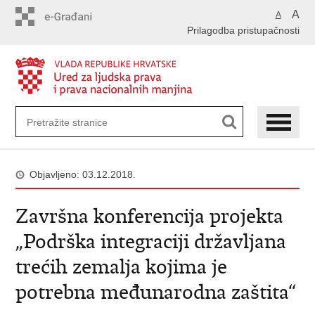
Preskoči
A
A
na
Prilagodba pristupačnosti
glavni
sadržaj
Objavljeno: 03.12.2018.
Završna konferencija projekta
„Podrška integraciji državljana
trećih zemalja kojima je
potrebna međunarodna zaštita“