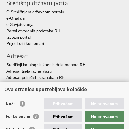
Središnji državni portal
Facebooku
Twitteru
O Središnjem državnom portalu
e-Građani
e-Savjetovanja
Portal otvorenih podataka RH
Izvozni portal
Prijedlozi i komentari
Adresar
Središnji katalog službenih dokumenata RH
Adresar tijela javne vlasti
Adresar političkih stranaka u RH
Popis dužnosnika u RH
Ova stranica upotrebljava kolačiće
Besplatni telefoni javne uprave
Pozivi za žurnu pomoć
Nužni
Prihvaćam
Ne prihvaćam
Važne poveznice
Funkcionalni
Prihvaćam
Ne prihvaćam
Vlada Republike Hrvatske
Hrvatski sabor