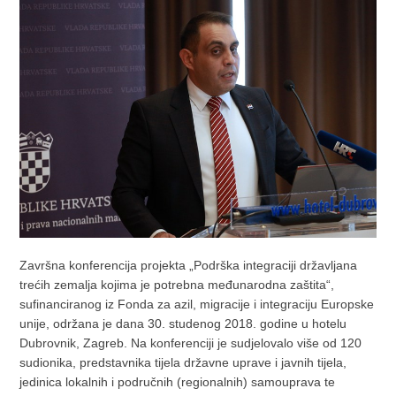
Završna konferencija projekta „Podrška integraciji državljana
trećih zemalja kojima je potrebna međunarodna zaštita“,
sufinanciranog iz Fonda za azil, migracije i integraciju Europske
unije, održana je dana 30. studenog 2018. godine u hotelu
Dubrovnik, Zagreb. Na konferenciji je sudjelovalo više od 120
sudionika, predstavnika tijela državne uprave i javnih tijela,
jedinica lokalnih i područnih (regionalnih) samouprava te