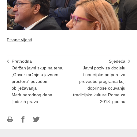
Pisane vijesti
Prethodna
Sljedeća
Održan javni skup na temu
Javni poziv za dodjelu
„Govor mržnje u javnom
financijske potpore za
prostoru“ povodom
provedbu programa koji
obilježavanja
doprinose očuvanju
Međunarodnog dana
tradicijske kulture Roma za
ljudskih prava
2018. godinu
Ispiši
Podijeli
Podijeli
stranicu
na
na