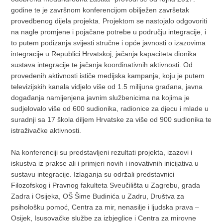
godine te je završnom konferencijom obilježen završetak
provedbenog dijela projekta. Projektom se nastojalo odgovoriti
na nagle promjene i pojačane potrebe u području integracije, i
to putem podizanja svijesti stručne i opće javnosti o izazovima
integracije u Republici Hrvatskoj, jačanja kapaciteta dionika
sustava integracije te jačanja koordinativnih aktivnosti. Od
provedenih aktivnosti ističe medijska kampanja, koju je putem
televizijskih kanala vidjelo više od 1.5 milijuna građana, javna
događanja namijenjena javnim službenicima na kojima je
sudjelovalo više od 600 sudionika, radionice za djecu i mlade u
suradnji sa 17 škola diljem Hrvatske za više od 900 sudionika te
istraživačke aktivnosti.
Na konferenciji su predstavljeni rezultati projekta, izazovi i
iskustva iz prakse ali i primjeri novih i inovativnih inicijativa u
sustavu integracije. Izlaganja su održali predstavnici
Filozofskog i Pravnog fakulteta Sveučilišta u Zagrebu, grada
Zadra i Osijeka, OŠ Šime Budinića u Zadru, Društva za
psihološku pomoć, Centra za mir, nenasilje i ljudska prava –
Osijek, Isusovačke službe za izbjeglice i Centra za mirovne