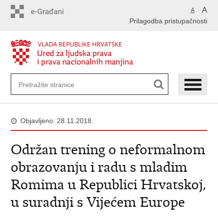
Preskoči
A
A
na
Prilagodba pristupačnosti
glavni
sadržaj
Objavljeno: 28.11.2018.
Održan trening o neformalnom
obrazovanju i radu s mladim
Romima u Republici Hrvatskoj,
u suradnji s Vijećem Europe