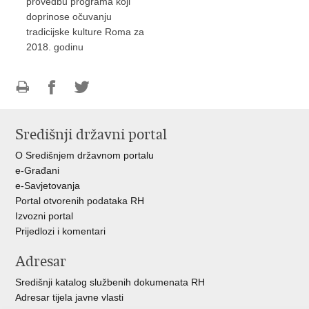
provedbu programa koji
doprinose očuvanju
tradicijske kulture Roma za
2018. godinu
Ispiši
Podijeli
Podijeli
stranicu
na
na
Središnji državni portal
Facebooku
Twitteru
O Središnjem državnom portalu
e-Građani
e-Savjetovanja
Portal otvorenih podataka RH
Izvozni portal
Prijedlozi i komentari
Adresar
Središnji katalog službenih dokumenata RH
Adresar tijela javne vlasti