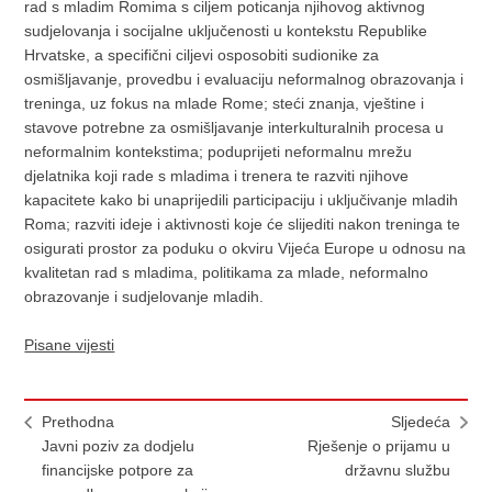
rad s mladim Romima s ciljem poticanja njihovog aktivnog
sudjelovanja i socijalne uključenosti u kontekstu Republike
Hrvatske, a specifični ciljevi osposobiti sudionike za
osmišljavanje, provedbu i evaluaciju neformalnog obrazovanja i
treninga, uz fokus na mlade Rome; steći znanja, vještine i
stavove potrebne za osmišljavanje interkulturalnih procesa u
neformalnim kontekstima; poduprijeti neformalnu mrežu
djelatnika koji rade s mladima i trenera te razviti njihove
kapacitete kako bi unaprijedili participaciju i uključivanje mladih
Roma; razviti ideje i aktivnosti koje će slijediti nakon treninga te
osigurati prostor za poduku o okviru Vijeća Europe u odnosu na
kvalitetan rad s mladima, politikama za mlade, neformalno
obrazovanje i sudjelovanje mladih.
Pisane vijesti
Prethodna
Sljedeća
Javni poziv za dodjelu
Rješenje o prijamu u
financijske potpore za
državnu službu