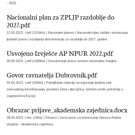
- 2025.
Nacionalni plan za ZPLJP razdoblje do
2027.pdf
12.05.2023. | pdf (1516kb) | Nacionalni planovi |
Nacionalni plan zaštite i promicanja
ljudskih prava i suzbijanja diskriminacije za razdoblje do 2027. godine
Usvojeno Izvješće AP NPUR 2022.pdf
09.05.2023. | pdf (1369kb) |
Ostvarivanje prava romske nacionalne manjine
Govor ravnatelja Dubrovnik.pdf
04.05.2023. | pdf (200kb) |
Poboljšanje reakcije na trgovanje ljudima radi
seksualnog iskorištavanja, posebno žena i djevojčica, borbom protiv potražnje u
Jugoistočnoj Europi
Obrazac prijave_akademska zajednica.docx
28.04.2023. | doc (14kb) | Obrasci |
Javni poziv za imenovanje članova Radne
skupine - akademska zajednica