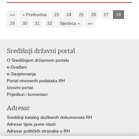
««
« Prethodna
23
24
25
26
27
28
29
30
31
32
Sljedeća »
»»
Središnji državni portal
O Središnjem državnom portalu
e-Građani
e-Savjetovanja
Portal otvorenih podataka RH
Izvozni portal
Prijedlozi i komentari
Adresar
Središnji katalog službenih dokumenata RH
Adresar tijela javne vlasti
Adresar političkih stranaka u RH
Popis dužnosnika u RH