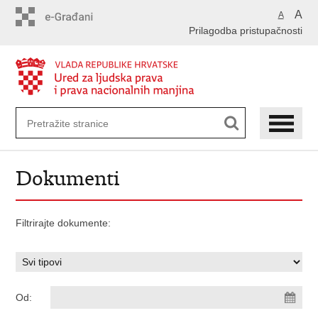
Preskoči
A
A
na
Prilagodba pristupačnosti
glavni
sadržaj
Dokumenti
Filtrirajte dokumente:
Od: