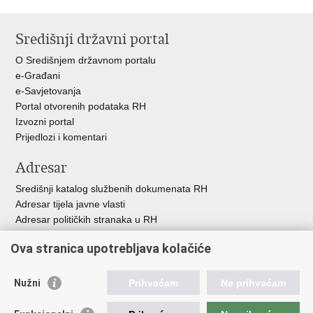
Ispiši
Podijeli
Podijeli
stranicu
na
na
Središnji državni portal
Facebooku
Twitteru
O Središnjem državnom portalu
e-Građani
e-Savjetovanja
Portal otvorenih podataka RH
Izvozni portal
Prijedlozi i komentari
Adresar
Središnji katalog službenih dokumenata RH
Adresar tijela javne vlasti
Adresar političkih stranaka u RH
Popis dužnosnika u RH
Ova stranica upotrebljava kolačiće
Besplatni telefoni javne uprave
Pozivi za žurnu pomoć
Nužni
Prihvaćam
Ne prihvaćam
Važne poveznice