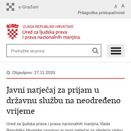
Preskoči
A
A
na
Prilagodba pristupačnosti
glavni
sadržaj
Objavljeno: 27.11.2020.
Javni natječaj za prijam u
državnu službu na neodređeno
vrijeme
Ured za ljudska prava i prava nacionalnih manjina Vlade
Republike Hrvatske raspisao je javni natječaj za sljedeće radno