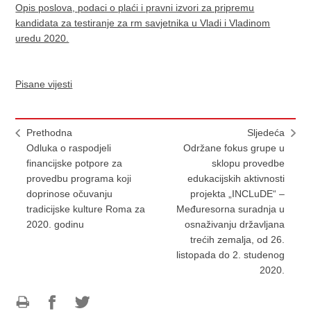
Opis poslova, podaci o plaći i pravni izvori za pripremu
kandidata za testiranje za rm savjetnika u Vladi i Vladinom
uredu 2020.
Pisane vijesti
Prethodna
Sljedeća
Odluka o raspodjeli
Održane fokus grupe u
financijske potpore za
sklopu provedbe
provedbu programa koji
edukacijskih aktivnosti
doprinose očuvanju
projekta „INCLuDE“ –
tradicijske kulture Roma za
Međuresorna suradnja u
2020. godinu
osnaživanju državljana
trećih zemalja, od 26.
listopada do 2. studenog
2020.