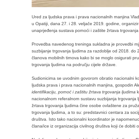
Ured za ljudska prava i prava nacionalnih manjina Vla
u Opatiji, dana 27. i 28. veljače 2019. godine, organiz
unaprjeđenja sustava pomoći i zaštite žrtava trgovanja 
Provedba navedenog treninga sukladna je provedbi mjer
suzbijanje trgovanja ljudima za razdoblje od 2018. do
članova mobilnih timova kako bi se moglo osigurati pruž
trgovanja ljudima na području cijele države.
Sudionicima se uvodnim govorom obratio nacionalni koo
ljudska prava i prava nacionalnih manjina, gospodin Ale
identifikaciju, pomoć i zaštitu žrtava trgovanja ljudima
k
nacionalnom referalnom sustavu suzbijanja trgovanja lj
žrtava trgovanja ljudima čine osobe ovlaštene za pružan
trgovanja ljudima, a to su: predstavnici centara za soci
društva. Isto tako nacionalni koordinator je napomenuo
člana/ice iz organizacija civilnog društva koji će dobit