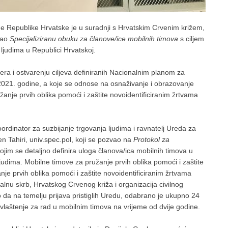
de Republike Hrvatske je u suradnji s Hrvatskim Crvenim križem,
irao
Specijaliziranu obuku za članove/ice mobilnih timova
s ciljem
ljudima u Republici Hrvatskoj.
a i ostvarenju ciljeva definiranih Nacionalnim planom za
 2021. godine, a koje se odnose na osnaživanje i obrazovanje
anje prvih oblika pomoći i zaštite novoidentificiranim žrtvama
rdinator za suzbijanje trgovanja ljudima i ravnatelj Ureda za
n Tahiri, univ.spec.pol, koji se pozvao na
Protokol za
ojim se detaljno definira uloga članova/ica mobilnih timova u
udima. Mobilne timove za pružanje prvih oblika pomoći i zaštite
je prvih oblika pomoći i zaštite novoidentificiranim žrtvama
jalnu skrb, Hrvatskog Crvenog križa i organizacija civilnog
 da na temelju prijava pristiglih Uredu, odabrano je ukupno 24
i ovlaštenje za rad u mobilnim timova na vrijeme od dvije godine.