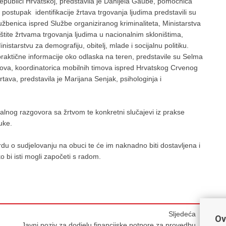
epublici Hrvatskoj, predstavila je Danijela Gaube, pomoćnica
i postupak identifikacije žrtava trgovanja ljudima predstavili su
službenica ispred Službe organiziranog kriminaliteta, Ministarstva
štite žrtvama trgovanja ljudima u nacionalnim skloništima,
istarstvu za demografiju, obitelj, mlade i socijalnu politiku.
raktične informacije oko odlaska na teren, predstavile su Selma
achova, koordinatorica mobilnih timova ispred Hrvatskog Crvenog
rtava, predstavila je Marijana Senjak, psihologinja i
jalnog razgovora sa žrtvom te konkretni slučajevi iz prakse
uke.
rdu o sudjelovanju na obuci te će im naknadno biti dostavljena i
 bi isti mogli započeti s radom.
Sljedeća
Ov
Javni poziv za dodjelu financijske potpore za provedbu