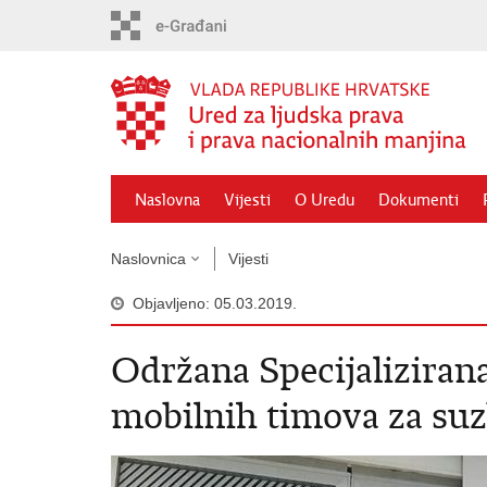
Preskoči
na
glavni
sadržaj
Naslovna
Vijesti
O Uredu
Dokumenti
Naslovnica
Vijesti
Objavljeno: 05.03.2019.
Održana Specijaliziran
mobilnih timova za suz