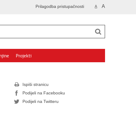
A
Prilagodba pristupačnosti
A
njine
Projekti
Ispiši stranicu
Podijeli na Facebooku
Podijeli na Twitteru