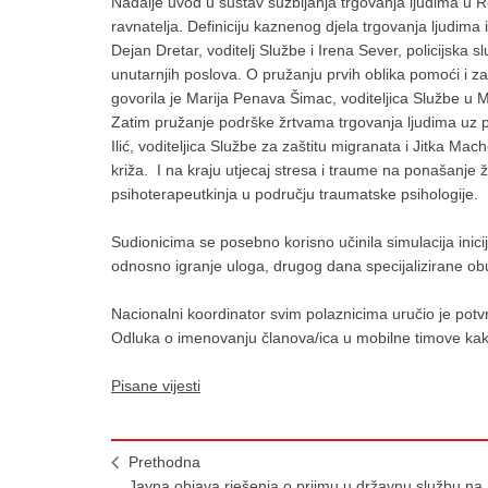
Nadalje uvod u sustav suzbijanja trgovanja ljudima u R
ravnatelja. Definiciju kaznenog djela trgovanja ljudima 
Dejan Dretar, voditelj Službe i Irena Sever, policijska 
unutarnjih poslova. O pružanju prvih oblika pomoći i za
govorila je Marija Penava Šimac, voditeljica Službe u Min
Zatim pružanje podrške žrtvama trgovanja ljudima uz p
Ilić, voditeljica Službe za zaštitu migranata i Jitka M
križa. I na kraju utjecaj stresa i traume na ponašanje ž
psihoterapeutkinja u području traumatske psihologije.
Sudionicima se posebno korisno učinila simulacija inici
odnosno igranje uloga, drugog dana specijalizirane ob
Nacionalni koordinator svim polaznicima uručio je potv
Odluka o imenovanju članova/ica u mobilne timove kako
Pisane vijesti
Prethodna
Javna objava rješenja o prijmu u državnu službu na