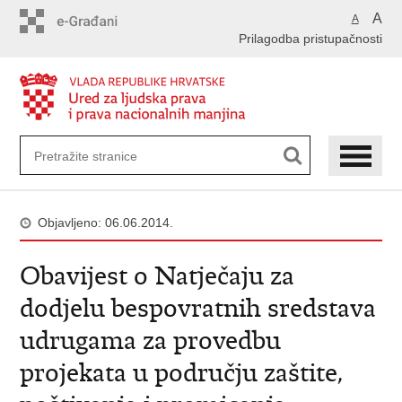
Preskoči
A
A
na
Prilagodba pristupačnosti
glavni
sadržaj
Objavljeno: 06.06.2014.
Obavijest o Natječaju za
dodjelu bespovratnih sredstava
udrugama za provedbu
projekata u području zaštite,