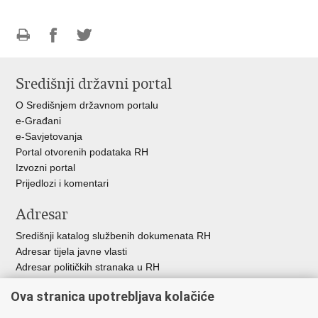
Ispiši
Podijeli
Podijeli
stranicu
na
na
Središnji državni portal
Facebooku
Twitteru
O Središnjem državnom portalu
e-Građani
e-Savjetovanja
Portal otvorenih podataka RH
Izvozni portal
Prijedlozi i komentari
Adresar
Središnji katalog službenih dokumenata RH
Adresar tijela javne vlasti
Adresar političkih stranaka u RH
Popis dužnosnika u RH
Ova stranica upotrebljava kolačiće
Besplatni telefoni javne uprave
Pozivi za žurnu pomoć