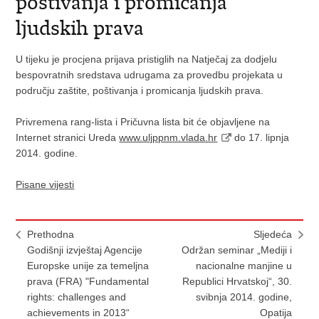
poštivanja i promicanja
ljudskih prava
U tijeku je procjena prijava pristiglih na Natječaj za dodjelu
bespovratnih sredstava udrugama za provedbu projekata u
području zaštite, poštivanja i promicanja ljudskih prava.
Privremena rang-lista i Pričuvna lista bit će objavljene na
Internet stranici Ureda
www.uljppnm.vlada.hr
do 17. lipnja
2014. godine.
Pisane vijesti
Prethodna
Sljedeća
Godišnji izvještaj Agencije
Održan seminar „Mediji i
Europske unije za temeljna
nacionalne manjine u
prava (FRA) "Fundamental
Republici Hrvatskoj“, 30.
rights: challenges and
svibnja 2014. godine,
achievements in 2013“
Opatija