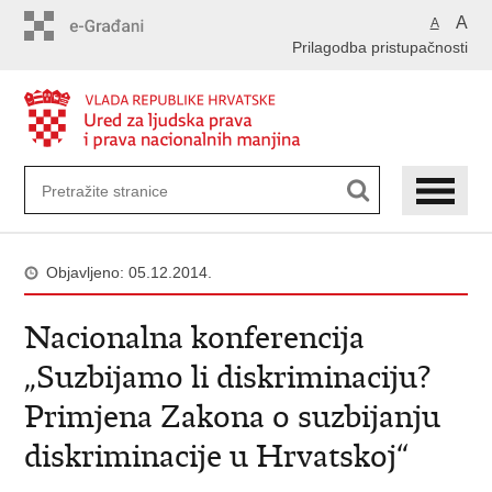
Preskoči
A
A
na
Prilagodba pristupačnosti
glavni
sadržaj
Objavljeno: 05.12.2014.
Nacionalna konferencija
„Suzbijamo li diskriminaciju?
Primjena Zakona o suzbijanju
diskriminacije u Hrvatskoj“