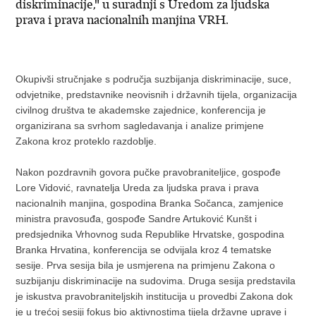
diskriminacije," u suradnji s Uredom za ljudska
prava i prava nacionalnih manjina VRH.
Okupivši stručnjake s područja suzbijanja diskriminacije, suce,
odvjetnike, predstavnike neovisnih i državnih tijela, organizacija
civilnog društva te akademske zajednice, konferencija je
organizirana sa svrhom sagledavanja i analize primjene
Zakona kroz proteklo razdoblje.
Nakon pozdravnih govora pučke pravobraniteljice, gospođe
Lore Vidović, ravnatelja Ureda za ljudska prava i prava
nacionalnih manjina, gospodina Branka Sočanca, zamjenice
ministra pravosuđa, gospođe Sandre Artuković Kunšt i
predsjednika Vrhovnog suda Republike Hrvatske, gospodina
Branka Hrvatina, konferencija se odvijala kroz 4 tematske
sesije. Prva sesija bila je usmjerena na primjenu Zakona o
suzbijanju diskriminacije na sudovima. Druga sesija predstavila
je iskustva pravobraniteljskih institucija u provedbi Zakona dok
je u trećoj sesiji fokus bio aktivnostima tijela državne uprave i