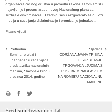
organizacija civilnog društva u provedbi zakona. U tom smislu
najavljen je i proces izrade novog Nacionalnog plana za
suzbijaje diskriminacije. U zadnjoj sesiji razgovaralo se o ulozi
medija u suzbijanju diskriminacije i promicanju jednakosti.
Pisane vijesti
Prethodna
Sljedeća
Seminar o ulozi i
ODRŽANA JAVNA TRIBINA
unaprjeđenju rada vijeća i
O SUZBIJANJU
predstavnika nacionalnih
TRGOVANJA LJUDIMA S
manjina, Slavonski Brod, 3.
POSEBNIM NAGLASKOM
prosinca 2014. godine
NA ROMSKU NACIONALNU
MANJINU
Ispiši
Podijeli
Podijeli
stranicu
na
na
Središnji državni portal
Facebooku
Twitteru