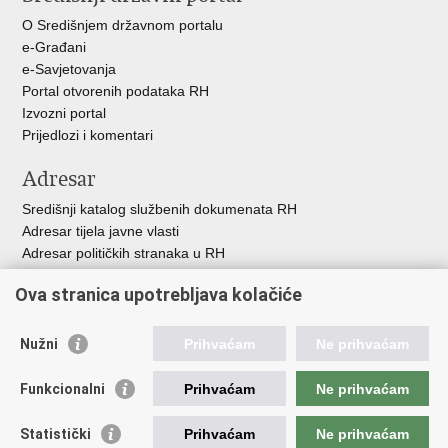
O Središnjem državnom portalu
e-Građani
e-Savjetovanja
Portal otvorenih podataka RH
Izvozni portal
Prijedlozi i komentari
Adresar
Središnji katalog službenih dokumenata RH
Adresar tijela javne vlasti
Adresar političkih stranaka u RH
Popis dužnosnika u RH
Ova stranica upotrebljava kolačiće
Besplatni telefoni javne uprave
Pozivi za žurnu pomoć
Nužni
Prihvaćam
Ne prihvaćam
Važne poveznice
Funkcionalni
Prihvaćam
Ne prihvaćam
Vlada Republike Hrvatske
Hrvatski sabor
Statistički
Prihvaćam
Ne prihvaćam
Savjet za nacionalne manjine