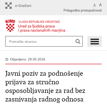
Preskoči
A
A
na
Prilagodba pristupačnosti
glavni
sadržaj
Objavljeno: 28.05.2018.
Javni poziv za podnošenje
prijava za stručno
osposobljavanje za rad bez
zasnivanja radnog odnosa