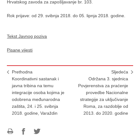
Hrvatskog zavoda za zapošljavanje br. 103.
Rok prijave: od 29. svibnja 2018. do 05. lipnja 2018. godine.
Tekst Javnog poziva
Pisane vijesti
Prethodna
Sljedeća
Koordinativni sastanak i
Održana 3. sjednica
javna tribina na temu
Povjerenstva za praćenje
integracije osoba kojima je
provedbe Nacionalne
odobrena međunarodna
strategije za uključivanje
zaštita, 24. i 25. svibnja
Roma, za razdoblje od
2018. godine, Varaždin
2013. do 2020. godine
Ispiši
Podijeli
Podijeli