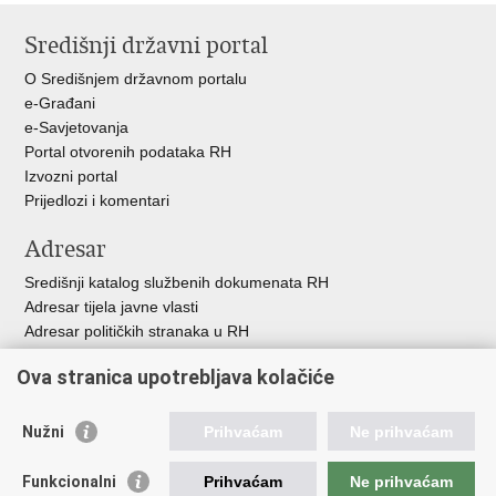
stranicu
na
na
Središnji državni portal
Facebooku
Twitteru
O Središnjem državnom portalu
e-Građani
e-Savjetovanja
Portal otvorenih podataka RH
Izvozni portal
Prijedlozi i komentari
Adresar
Središnji katalog službenih dokumenata RH
Adresar tijela javne vlasti
Adresar političkih stranaka u RH
Popis dužnosnika u RH
Ova stranica upotrebljava kolačiće
Besplatni telefoni javne uprave
Pozivi za žurnu pomoć
Nužni
Prihvaćam
Ne prihvaćam
Važne poveznice
Funkcionalni
Prihvaćam
Ne prihvaćam
Vlada Republike Hrvatske