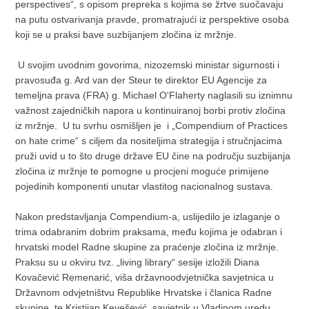
perspectives“, s opisom prepreka s kojima se žrtve suočavaju
na putu ostvarivanja pravde, promatrajući iz perspektive osoba
koji se u praksi bave suzbijanjem zločina iz mržnje.
U svojim uvodnim govorima, nizozemski ministar sigurnosti i
pravosuđa g. Ard van der Steur te direktor EU Agencije za
temeljna prava (FRA) g. Michael O'Flaherty naglasili su iznimnu
važnost zajedničkih napora u kontinuiranoj borbi protiv zločina
iz mržnje. U tu svrhu osmišljen je i „Compendium of Practices
on hate crime“ s ciljem da nositeljima strategija i stručnjacima
pruži uvid u to što druge države EU čine na području suzbijanja
zločina iz mržnje te pomogne u procjeni moguće primijene
pojedinih komponenti unutar vlastitog nacionalnog sustava.
Nakon predstavljanja Compendium-a, uslijedilo je izlaganje o
trima odabranim dobrim praksama, među kojima je odabran i
hrvatski model Radne skupine za praćenje zločina iz mržnje.
Praksu su u okviru tvz. „living library“ sesije izložili Diana
Kovačević Remenarić, viša državnoodvjetnička savjetnica u
Državnom odvjetništvu Republike Hrvatske i članica Radne
skupine, te Kristijan Kevešević, savjetnik u Vladinom uredu.