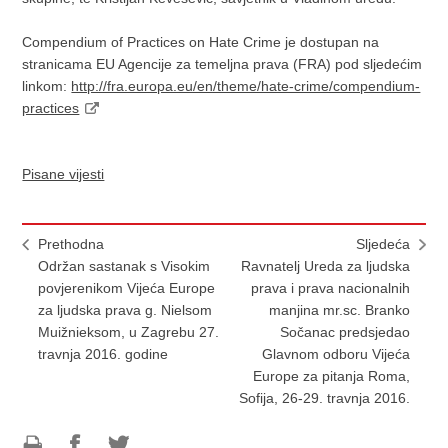
Compendium of Practices on Hate Crime je dostupan na
stranicama EU Agencije za temeljna prava (FRA) pod sljedećim
linkom:
http://fra.europa.eu/en/theme/hate-crime/compendium-
practices
Pisane vijesti
Prethodna
Sljedeća
Održan sastanak s Visokim
Ravnatelj Ureda za ljudska
povjerenikom Vijeća Europe
prava i prava nacionalnih
za ljudska prava g. Nielsom
manjina mr.sc. Branko
Muižnieksom, u Zagrebu 27.
Sočanac predsjedao
travnja 2016. godine
Glavnom odboru Vijeća
Europe za pitanja Roma,
Sofija, 26-29. travnja 2016.