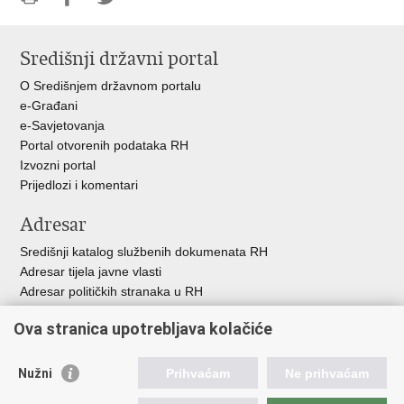
Ispiši
Podijeli
Podijeli
stranicu
na
na
Središnji državni portal
Facebooku
Twitteru
O Središnjem državnom portalu
e-Građani
e-Savjetovanja
Portal otvorenih podataka RH
Izvozni portal
Prijedlozi i komentari
Adresar
Središnji katalog službenih dokumenata RH
Adresar tijela javne vlasti
Adresar političkih stranaka u RH
Popis dužnosnika u RH
Ova stranica upotrebljava kolačiće
Besplatni telefoni javne uprave
Pozivi za žurnu pomoć
Nužni
Prihvaćam
Ne prihvaćam
Važne poveznice