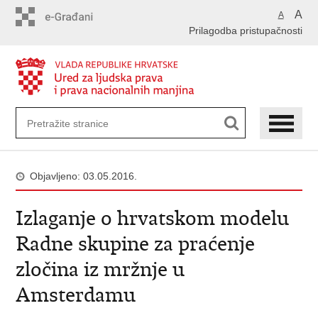
Preskoči
A
A
na
Prilagodba pristupačnosti
glavni
sadržaj
Objavljeno: 03.05.2016.
Izlaganje o hrvatskom modelu
Radne skupine za praćenje
zločina iz mržnje u
Amsterdamu