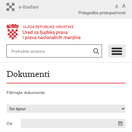
Preskoči
A
A
na
Prilagodba pristupačnosti
glavni
sadržaj
Dokumenti
Filtrirajte dokumente:
Od: