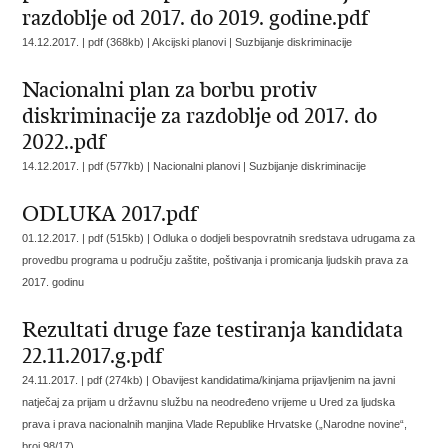
razdoblje od 2017. do 2019. godine.pdf
14.12.2017. | pdf (368kb) | Akcijski planovi |
Suzbijanje diskriminacije
Nacionalni plan za borbu protiv
diskriminacije za razdoblje od 2017. do
2022..pdf
14.12.2017. | pdf (577kb) | Nacionalni planovi |
Suzbijanje diskriminacije
ODLUKA 2017.pdf
01.12.2017. | pdf (515kb) |
Odluka o dodjeli bespovratnih sredstava udrugama za
provedbu programa u području zaštite, poštivanja i promicanja ljudskih prava za
2017. godinu
Rezultati druge faze testiranja kandidata
22.11.2017.g.pdf
24.11.2017. | pdf (274kb) |
Obavijest kandidatima/kinjama prijavljenim na javni
natječaj za prijam u državnu službu na neodređeno vrijeme u Ured za ljudska
prava i prava nacionalnih manjina Vlade Republike Hrvatske („Narodne novine“,
broj 98/17)