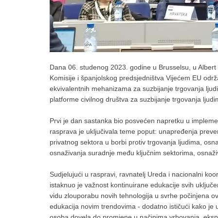
Dana 06. studenog 2023. godine u Brusselsu, u Albert
Komisije i španjolskog predsjedništva Vijećem EU odr
ekvivalentnih mehanizama za suzbijanje trgovanja ljudi
platforme civilnog društva za suzbijanje trgovanja ljudi
Prvi je dan sastanka bio posvećen napretku u implement
rasprava je uključivala teme poput: unapređenja preven
privatnog sektora u borbi protiv trgovanja ljudima, o
osnaživanja suradnje među ključnim sektorima, osnaživa
Sudjelujući u raspravi, ravnatelj Ureda i nacionalni koo
istaknuo je važnost kontinuirane edukacije svih uključe
vidu zlouporabu novih tehnologija u svrhe počinjena o
edukacija novim trendovima - dodatno ističući kako je u
osoba dovela do promjene u načinima vrbovanja, eksplo