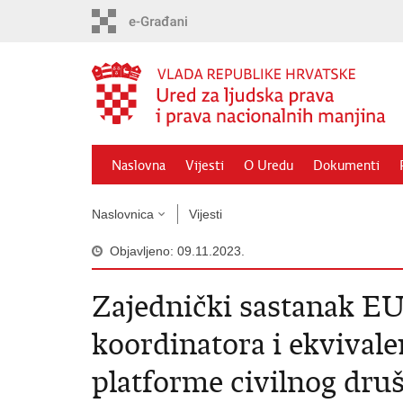
Preskoči
na
glavni
sadržaj
Naslovna
Vijesti
O Uredu
Dokumenti
Naslovnica
Vijesti
Objavljeno: 09.11.2023.
Zajednički sastanak E
koordinatora i ekvival
platforme civilnog druš