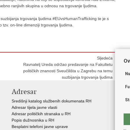
sebno ranjivih skupina u odnosu na trgovanje ljudima.
 suzbijanja trgovanja ljudima #EUvsHumanTrafficking te je s
 tzv. on-line dimenziji trgovanja ljudima.
Sljedeća
Ov
Ravnatelj Ureda održao predavanje na Fakultetu
političkih znanosti Sveučilišta u Zagrebu na temu
Nu
suzbijanja trgovanja ljudima
Fu
Adresar
V
St
Središnji katalog službenih dokumenata RH
Vla
Adresar tijela javne vlasti
Hrv
Adresar političkih stranaka u RH
Sav
Popis dužnosnika u RH
Eur
Besplatni telefoni javne uprave
Okv