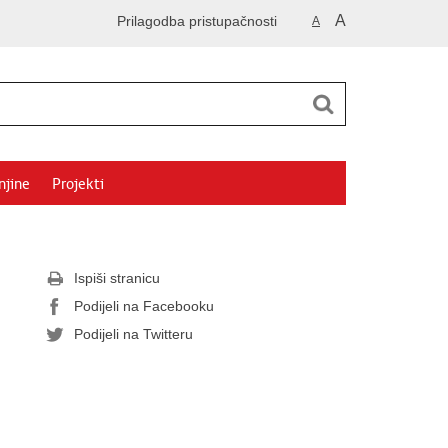
A
Prilagodba pristupačnosti
A
njine
Projekti
Ispiši stranicu
Podijeli na Facebooku
Podijeli na Twitteru