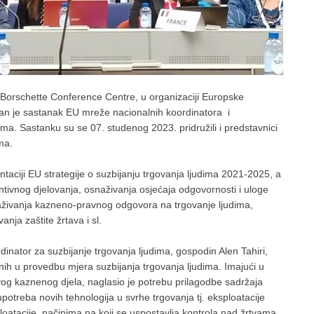
 Borschette Conference Centre, u organizaciji Europske
žan je sastanak EU mreže nacionalnih koordinatora i
ma. Sastanku su se 07. studenog 2023. pridružili i predstavnici
ma.
aciji EU strategije o suzbijanju trgovanja ljudima 2021-2025, a
tivnog djelovanja, osnaživanja osjećaja odgovornosti i uloge
snaživanja kazneno-pravnog odgovora na trgovanje ljudima,
nja zaštite žrtava i sl.
rdinator za suzbijanje trgovanja ljudima, gospodin Alen Tahiri,
nih u provedbu mjera suzbijanja trgovanja ljudima. Imajući u
vog kaznenog djela, naglasio je potrebu prilagodbe sadržaja
potreba novih tehnologija u svrhe trgovanja tj. eksploatacije
atacije, načinima na koji se uspostavlja kontrola nad žrtvama,