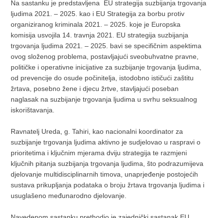
Na sastanku je predstavljena EU strategija suzbijanja trgovanja
ljudima 2021. – 2025. kao i EU Strategija za borbu protiv
organiziranog kriminala 2021. – 2025. koje je Europska
komisija usvojila 14. travnja 2021. EU strategija suzbijanja
trgovanja ljudima 2021. – 2025. bavi se specifičnim aspektima
ovog složenog problema, postavljajući sveobuhvatne pravne,
političke i operativne inicijative za suzbijanje trgovanja ljudima,
od prevencije do osude počinitelja, istodobno ističući zaštitu
žrtava, posebno žene i djecu žrtve, stavljajući poseban
naglasak na suzbijanje trgovanja ljudima u svrhu seksualnog
iskorištavanja.
Ravnatelj Ureda, g. Tahiri, kao nacionalni koordinator za
suzbijanje trgovanja ljudima aktivno je sudjelovao u raspravi o
prioritetima i ključnim mjerama dviju strategija te razmjeni
ključnih pitanja suzbijanja trgovanja ljudima, što podrazumijeva
djelovanje multidisciplinarnih timova, unaprjeđenje postojećih
sustava prikupljanja podataka o broju žrtava trgovanja ljudima i
usuglašeno međunarodno djelovanje.
Navedenom sastanku prethodio je zajednički sastanak EU