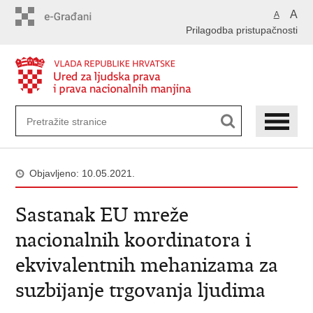
Preskoči
A
A
na
Prilagodba pristupačnosti
glavni
sadržaj
Objavljeno: 10.05.2021.
Sastanak EU mreže
nacionalnih koordinatora i
ekvivalentnih mehanizama za
suzbijanje trgovanja ljudima