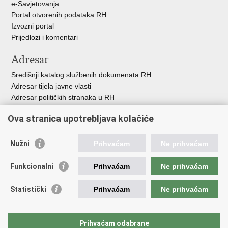
e-Savjetovanja
Portal otvorenih podataka RH
Izvozni portal
Prijedlozi i komentari
Adresar
Središnji katalog službenih dokumenata RH
Adresar tijela javne vlasti
Adresar političkih stranaka u RH
Popis dužnosnika u RH
Ova stranica upotrebljava kolačiće
Besplatni telefoni javne uprave
Pozivi za žurnu pomoć
Nužni
Prihvaćam
Ne prihvaćam
Važne poveznice
Funkcionalni
Prihvaćam
Ne prihvaćam
Vlada Republike Hrvatske
Hrvatski sabor
Statistički
Prihvaćam
Ne prihvaćam
Savjet za nacionalne manjine
Europski sud za ljudska prava
Okvirna konvencija za zaštitu nacionalnih manjina
Prihvaćam odabrane
Ured zastupnika RH pred Eur.sudom za ljudska prava