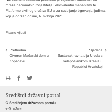
mreže nacionalnih izvjestitelja i ekvivalentni mehanizmi te
Platforme civilnog društva EU-a za suzbijanje trgovanja ljudima,
koji je održan online, 6. svibnja 2021.
Pisane vijesti
Prethodna
Sljedeća
Otvoren Mađarski dom u
Sastanak ravnatelja Ureda s
Kopačevu
veleposlanikom Izraela u
Republici Hrvatskoj
Ispiši
Podijeli
Podijeli
stranicu
na
na
Središnji državni portal
Facebooku
Twitteru
O Središnjem državnom portalu
e-Građani