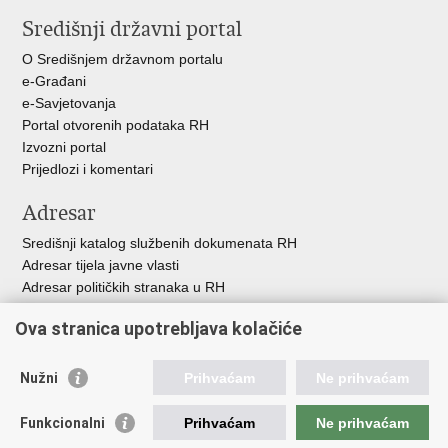
stranicu
na
na
Središnji državni portal
Facebooku
Twitteru
O Središnjem državnom portalu
e-Građani
e-Savjetovanja
Portal otvorenih podataka RH
Izvozni portal
Prijedlozi i komentari
Adresar
Središnji katalog službenih dokumenata RH
Adresar tijela javne vlasti
Adresar političkih stranaka u RH
Popis dužnosnika u RH
Ova stranica upotrebljava kolačiće
Besplatni telefoni javne uprave
Pozivi za žurnu pomoć
Nužni
Prihvaćam
Ne prihvaćam
Važne poveznice
Funkcionalni
Prihvaćam
Ne prihvaćam
Vlada Republike Hrvatske