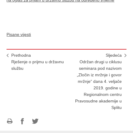
Pisane vijesti
Prethodna
Sljedeća
Rješenje o prijmu u državnu
Održan drugi u ciklusu
službu
seminara pod nazivom
„Zločin iz mržnje i govor
mržnje“ dana 4. veljače
2019. godine u
Regionalnom centru
Pravosudne akademije u
Splitu
Ispiši
Podijeli
Podijeli