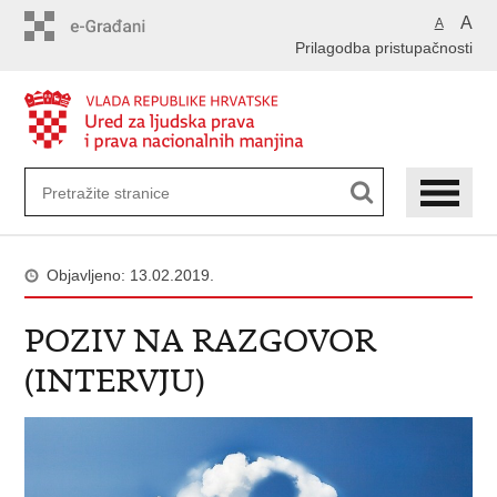
Preskoči
A
A
na
Prilagodba pristupačnosti
glavni
sadržaj
Objavljeno: 13.02.2019.
POZIV NA RAZGOVOR
(INTERVJU)