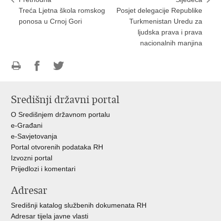
Treća Ljetna škola romskog
Posjet delegacije Republike
ponosa u Crnoj Gori
Turkmenistan Uredu za
ljudska prava i prava
nacionalnih manjina
Ispiši
Podijeli
Podijeli
stranicu
na
na
Središnji državni portal
Facebooku
Twitteru
O Središnjem državnom portalu
e-Građani
e-Savjetovanja
Portal otvorenih podataka RH
Izvozni portal
Prijedlozi i komentari
Adresar
Središnji katalog službenih dokumenata RH
Adresar tijela javne vlasti