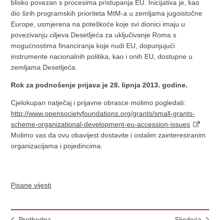
blisko povezan s procesima pristupanja EU. Inicijativa je, kao
dio širih programskih prioriteta MtM-a u zemljama jugoistočne
Europe, usmjerena na poteškoće koje svi dionici imaju u
povezivanju ciljeva Desetljeća za uključivanje Roma s
mogućnostima financiranja koje nudi EU, dopunjujući
instrumente nacionalnih politika, kao i onih EU, dostupne u
zemljama Desetljeća.
Rok za podnošenje prijava je 28. lipnja 2013. godine.
Cjelokupan natječaj i prijavne obrasce molimo pogledati:
http://www.opensocietyfoundations.org/grants/small-grants-
scheme-organizational-development-eu-accession-issues
Molimo vas da ovu obavijest dostavite i ostalim zainteresiranim
organizacijama i pojedincima.
Pisane vijesti
Prethodna
Sljedeća