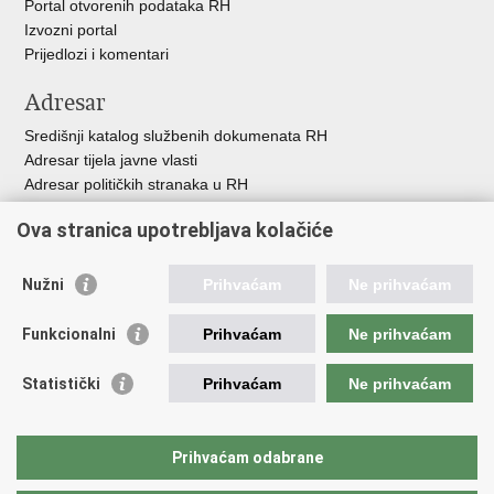
Portal otvorenih podataka RH
Izvozni portal
Prijedlozi i komentari
Adresar
Središnji katalog službenih dokumenata RH
Adresar tijela javne vlasti
Adresar političkih stranaka u RH
Popis dužnosnika u RH
Ova stranica upotrebljava kolačiće
Besplatni telefoni javne uprave
Pozivi za žurnu pomoć
Nužni
Prihvaćam
Ne prihvaćam
Važne poveznice
Funkcionalni
Prihvaćam
Ne prihvaćam
Vlada Republike Hrvatske
Hrvatski sabor
Statistički
Prihvaćam
Ne prihvaćam
Savjet za nacionalne manjine
Europski sud za ljudska prava
Okvirna konvencija za zaštitu nacionalnih manjina
Prihvaćam odabrane
Ured zastupnika RH pred Eur.sudom za ljudska prava