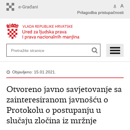
Preskoči
A
A
na
Prilagodba pristupačnosti
glavni
sadržaj
Objavljeno: 15.01.2021.
Otvoreno javno savjetovanje sa
zainteresiranom javnošću o
Protokolu o postupanju u
slučaju zločina iz mržnje