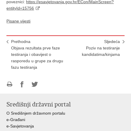
poveznici:
https://esavjetovanja.gov.hr/ECon/MainScreen?
entityId=15756
Pisane vijesti
Prethodna
Sljedeća
Objava rezultata prve faze
Poziv na testiranje
testiranja i obavijest o
kandidatima/kinjama
rasporedu u grupe za drugu
fazu testiranja
Ispiši
Podijeli
Podijeli
stranicu
na
na
Središnji državni portal
Facebooku
Twitteru
O Središnjem državnom portalu
e-Građani
e-Savjetovanja