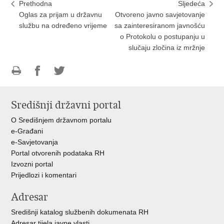
Prethodna
Sljedeća
Oglas za prijam u državnu
Otvoreno javno savjetovanje
službu na određeno vrijeme
sa zainteresiranom javnošću
o Protokolu o postupanju u
slučaju zločina iz mržnje
Ispiši
Podijeli
Podijeli
stranicu
na
na
Središnji državni portal
Facebooku
Twitteru
O Središnjem državnom portalu
e-Građani
e-Savjetovanja
Portal otvorenih podataka RH
Izvozni portal
Prijedlozi i komentari
Adresar
Središnji katalog službenih dokumenata RH
Adresar tijela javne vlasti