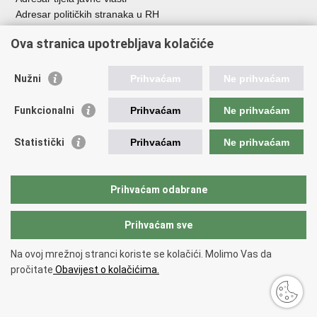
Adresar političkih stranaka u RH
Popis dužnosnika u RH
Ova stranica upotrebljava kolačiće
Besplatni telefoni javne uprave
Pozivi za žurnu pomoć
Nužni
Prihvaćam
Ne prihvaćam
Važne poveznice
Funkcionalni
Prihvaćam
Ne prihvaćam
Vlada Republike Hrvatske
Hrvatski sabor
Statistički
Prihvaćam
Ne prihvaćam
Savjet za nacionalne manjine
Europski sud za ljudska prava
Okvirna konvencija za zaštitu nacionalnih manjina
Prihvaćam odabrane
Ured zastupnika RH pred Eur.sudom za ljudska prava
Prihvaćam sve
Povratak na vrh
Na ovoj mrežnoj stranci koriste se kolačići. Molimo Vas da
Copyright © 2026 Ured za ljudska prava i prava nacionalnih manjina.
pročitate
Obavijest o kolačićima.
Uvjeti korištenja
.