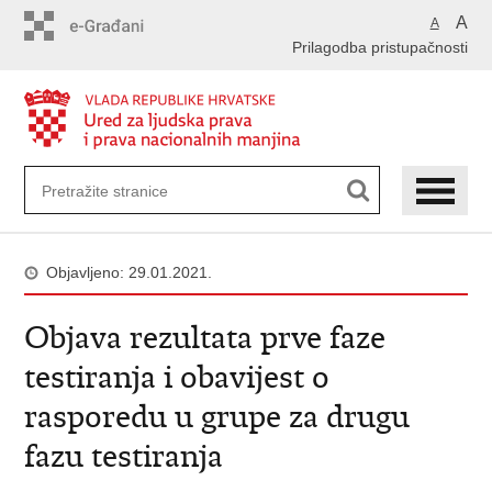
Preskoči
A
A
na
Prilagodba pristupačnosti
glavni
sadržaj
Objavljeno: 29.01.2021.
Objava rezultata prve faze
testiranja i obavijest o
rasporedu u grupe za drugu
fazu testiranja