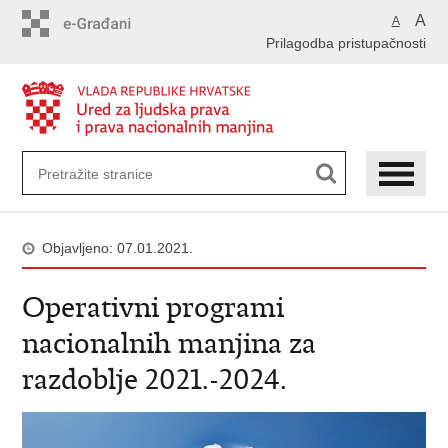
Preskoči
A
A
na
Prilagodba pristupačnosti
glavni
sadržaj
Objavljeno: 07.01.2021.
Operativni programi
nacionalnih manjina za
razdoblje 2021.-2024.