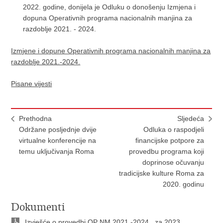
2022. godine, donijela je Odluku o donošenju Izmjena i
dopuna Operativnih programa nacionalnih manjina za
razdoblje 2021. - 2024.
Izmjene i dopune Operativnih programa nacionalnih manjina za
razdoblje 2021.-2024.
Pisane vijesti
Prethodna
Sljedeća
Održane posljednje dvije
Odluka o raspodjeli
virtualne konferencije na
financijske potpore za
temu uključivanja Roma
provedbu programa koji
doprinose očuvanju
tradicijske kulture Roma za
2020. godinu
Dokumenti
Izvješće o provedbi OP NM 2021.-2024., za 2023.