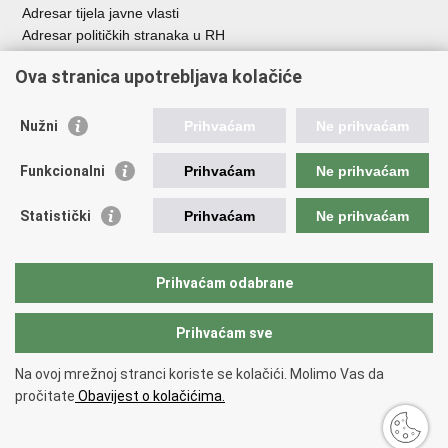
Adresar tijela javne vlasti
Adresar političkih stranaka u RH
Popis dužnosnika u RH
Ova stranica upotrebljava kolačiće
Besplatni telefoni javne uprave
Pozivi za žurnu pomoć
Nužni
Prihvaćam
Ne prihvaćam
Važne poveznice
Funkcionalni
Prihvaćam
Ne prihvaćam
Vlada Republike Hrvatske
Hrvatski sabor
Statistički
Prihvaćam
Ne prihvaćam
Savjet za nacionalne manjine
Europski sud za ljudska prava
Okvirna konvencija za zaštitu nacionalnih manjina
Prihvaćam odabrane
Ured zastupnika RH pred Eur.sudom za ljudska prava
Prihvaćam sve
Povratak na vrh
Na ovoj mrežnoj stranci koriste se kolačići. Molimo Vas da
Copyright © 2026 Ured za ljudska prava i prava nacionalnih manjina.
pročitate
Obavijest o kolačićima.
Uvjeti korištenja
.