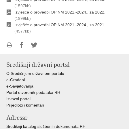
(1597kb)
Izvješće o provedbi OP NM 2021.-2024., za 2022.
(1999kb)
Izvješće o provedbi OP NM 2021.-2024., za 2021.
(4577kb)
Ispiši
Podijeli
Podijeli
stranicu
na
na
Središnji državni portal
Facebooku
Twitteru
O Središnjem državnom portalu
e-Građani
e-Savjetovanja
Portal otvorenih podataka RH
Izvozni portal
Prijedlozi i komentari
Adresar
Središnji katalog službenih dokumenata RH