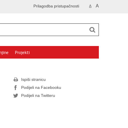
A
Prilagodba pristupačnosti
A
njine
Projekti
Ispiši stranicu
Podijeli na Facebooku
Podijeli na Twitteru