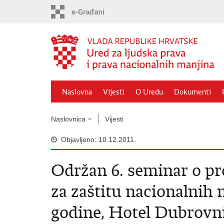
Preskoči
na
glavni
sadržaj
Naslovna
Vijesti
O Uredu
Dokumenti
Naslovnica
Vijesti
Objavljeno: 10.12.2011.
Održan 6. seminar o pr
za zaštitu nacionalnih 
godine, Hotel Dubrovn