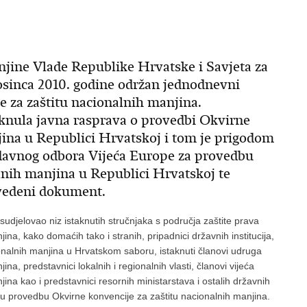
njine Vlade Republike Hrvatske i Savjeta za
osinca 2010. godine održan jednodnevni
 za zaštitu nacionalnih manjina.
aknula javna rasprava o provedbi Okvirne
jina u Republici Hrvatskoj i tom je prigodom
odavnog odbora Vijeća Europe za provedbu
lnih manjina u Republici Hrvatskoj te
vedeni dokument.
sudjelovao niz istaknutih stručnjaka s područja zaštite prava
ina, kako domaćih tako i stranih, pripadnici državnih institucija,
onalnih manjina u Hrvatskom saboru, istaknuti članovi udruga
ina, predstavnici lokalnih i regionalnih vlasti, članovi vijeća
ina kao i predstavnici resornih ministarstava i ostalih državnih
ih u provedbu Okvirne konvencije za zaštitu nacionalnih manjina.