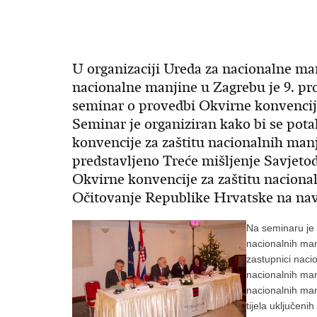
U organizaciji Ureda za nacionalne ma
nacionalne manjine u Zagrebu je 9. pr
seminar o provedbi Okvirne konvencije
Seminar je organiziran kako bi se pot
konvencije za zaštitu nacionalnih man
predstavljeno Treće mišljenje Savjet
Okvirne konvencije za zaštitu naciona
Očitovanje Republike Hrvatske na na
Na seminaru je 
nacionalnih manj
zastupnici naci
nacionalnih manj
nacionalnih manj
tijela uključen