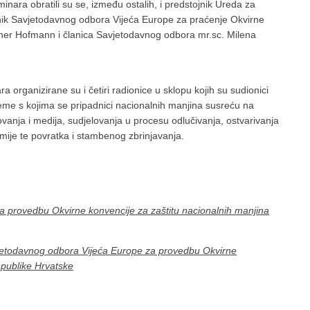
inara obratili su se, između ostalih, i predstojnik Ureda za
nik Savjetodavnog odbora Vijeća Europe za praćenje Okvirne
ainer Hofmann i članica Savjetodavnog odbora mr.sc. Milena
a organizirane su i četiri radionice u sklopu kojih su sudionici
bleme s kojima se pripadnici nacionalnih manjina susreću na
vanja i medija, sudjelovanja u procesu odlučivanja, ostvarivanja
mije te povratka i stambenog zbrinjavanja.
a provedbu Okvirne konvencije za zaštitu nacionalnih manjina
vjetodavnog odbora Vijeća Europe za provedbu Okvirne
epublike Hrvatske