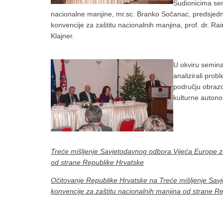
Sudionicima sem
nacionalne manjine, mr.sc. Branko Sočanac, predsjed
konvencije za zaštitu nacionalnih manjina, prof. dr. R
Klajner.
U okviru seminar
analizirali pro
području obrazo
kulturne autono
Treće mišljenje Savjetodavnog odbora Vijeća Europe z
od strane Republike Hrvatske
Očitovanje Republike Hrvatske na Treće mišljenje Sa
konvencije za zaštitu nacionalnih manjina od strane R