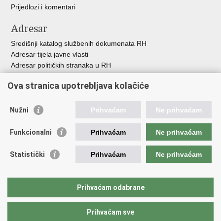
Prijedlozi i komentari
Adresar
Središnji katalog službenih dokumenata RH
Adresar tijela javne vlasti
Adresar političkih stranaka u RH
Popis dužnosnika u RH
Ova stranica upotrebljava kolačiće
Besplatni telefoni javne uprave
Pozivi za žurnu pomoć
Nužni
Prihvaćam
Ne prihvaćam
Važne poveznice
Funkcionalni
Prihvaćam
Ne prihvaćam
Vlada Republike Hrvatske
Hrvatski sabor
Statistički
Prihvaćam
Ne prihvaćam
Savjet za nacionalne manjine
Europski sud za ljudska prava
Okvirna konvencija za zaštitu nacionalnih manjina
Prihvaćam odabrane
Ured zastupnika RH pred Eur.sudom za ljudska prava
Prihvaćam sve