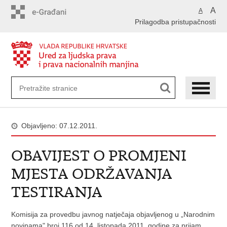
Preskoči
A
A
na
Prilagodba pristupačnosti
glavni
sadržaj
Objavljeno: 07.12.2011.
OBAVIJEST O PROMJENI
MJESTA ODRŽAVANJA
TESTIRANJA
Komisija za provedbu javnog natječaja objavljenog u „Narodnim
novinama" broj 116 od 14. listopada 2011. godine za prijam