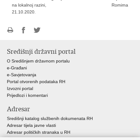
na lokalnoj razini,
Romima
21.10.2020.
Ispiši
Podijeli
Podijeli
stranicu
na
na
Središnji državni portal
Facebooku
Twitteru
O Središnjem državnom portalu
e-Građani
e-Savjetovanja
Portal otvorenih podataka RH
Izvozni portal
Prijedlozi i komentari
Adresar
Središnji katalog službenih dokumenata RH
Adresar tijela javne vlasti
Adresar političkih stranaka u RH
Popis dužnosnika u RH