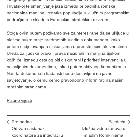
Hrvatskoj te smanjivanje jaza između pripadnika romske
nacionalne manjine i ostatka populacije u ključnim programskim
područjima u skladu s Europskim strateškim okvirom.
Stoga ovim putem pozivamo sve zainteresirane da se uključe u
aktivno sukreiranje predmetnih Vladinih dokumenata, kako
putem sudjelovanja u diskusijama u predstojećim aktivnostima
Ureda za ljudska prava i prava nacionalnih manjina tijekom
kojih će, između ostalog biti diskutirani i prioriteti intervencija u
najavljenim dokumentima, tako i putem aktivnog komentiranja
Nacrta dokumenata kada isti budu dostavljeni na javno
savjetovanje, o čemu ćemo pravodobno informirati na našim
mrežnim stranicama.
Pisane vijesti
Prethodna
Sljedeća
Održan sastanak
Izložba video radova o
koordinatora za integraciju
mladim Romkinjama i