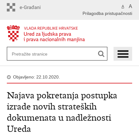
Preskoči
A
A
na
Prilagodba pristupačnosti
glavni
sadržaj
Objavljeno: 22.10.2020.
Najava pokretanja postupka
izrade novih strateških
dokumenata u nadležnosti
Ureda