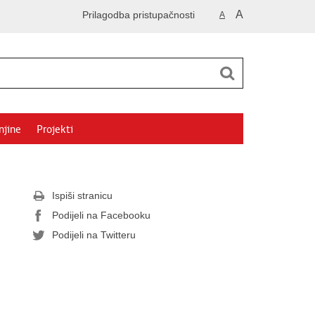
A
Prilagodba pristupačnosti
A
njine
Projekti
Ispiši stranicu
Podijeli na Facebooku
Podijeli na Twitteru