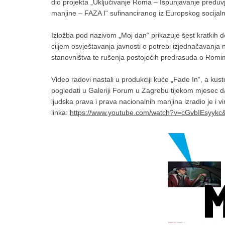
dio projekta „Uključivanje Roma – Ispunjavanje preduv
manjine – FAZA I“ sufinanciranog iz Europskog socijal
Izložba pod nazivom „Moj dan“ prikazuje šest kratkih d
ciljem osvještavanja javnosti o potrebi izjednačavanja n
stanovništva te rušenja postojećih predrasuda o Romi
Video radovi nastali u produkciji kuće „Fade In“, a kust
pogledati u Galeriji Forum u Zagrebu tijekom mjesec d
ljudska prava i prava nacionalnih manjina izradio je i 
linka:
https://www.youtube.com/watch?v=cGvbIEsyykc