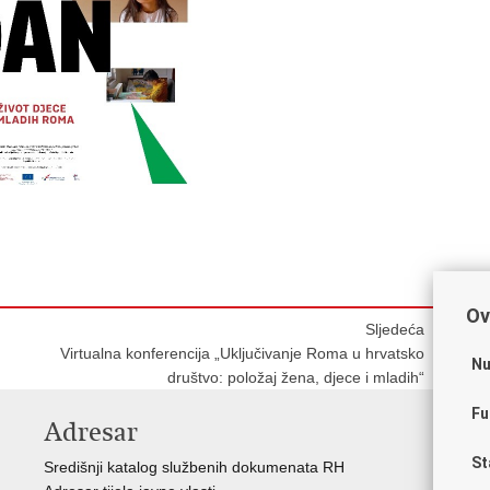
Ov
Sljedeća
Virtualna konferencija „Uključivanje Roma u hrvatsko
Nu
društvo: položaj žena, djece i mladih“
Fu
Adresar
V
St
Središnji katalog službenih dokumenata RH
Vla