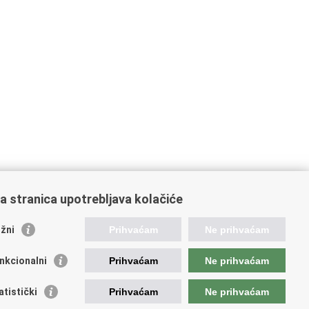
a stranica upotrebljava kolačiće
žni
Prihvaćam
Ne prihvaćam
nkcionalni
Prihvaćam
Ne prihvaćam
ažne poveznice
atistički
Prihvaćam
Ne prihvaćam
da Republike Hrvatske