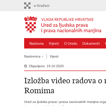
Preskoči
na
glavni
sadržaj
Naslovna
Vijesti
O Uredu
Dokumenti
Naslovnica
Vijesti
Objavljeno: 19.10.2020.
Izložba video radova 
Romima
Ured za ljudska prava i prava nacionalnih manjina orga