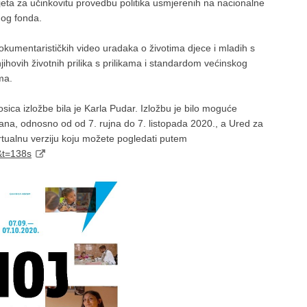
jeta za učinkovitu provedbu politika usmjerenih na nacionalne
nog fonda.
okumentarističkih video uradaka o životima djece i mladih s
jihovih životnih prilika s prilikama i standardom većinskog
ma.
osica izložbe bila je Karla Pudar. Izložbu je bilo moguće
ana, odnosno od od 7. rujna do 7. listopada 2020., a Ured za
virtualnu verziju koju možete pogledati putem
&t=138s