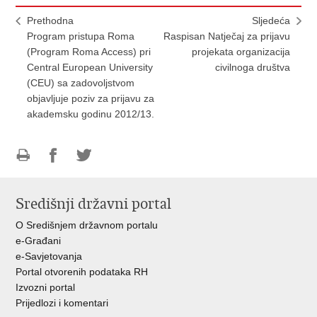
Prethodna
Sljedeća
Program pristupa Roma
Raspisan Natječaj za prijavu
(Program Roma Access) pri
projekata organizacija
Central European University
civilnoga društva
(CEU) sa zadovoljstvom
objavljuje poziv za prijavu za
akademsku godinu 2012/13.
Ispiši
Podijeli
Podijeli
stranicu
na
na
Središnji državni portal
Facebooku
Twitteru
O Središnjem državnom portalu
e-Građani
e-Savjetovanja
Portal otvorenih podataka RH
Izvozni portal
Prijedlozi i komentari