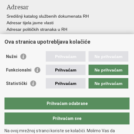
Adresar
Središnji katalog službenih dokumenata RH
Adresar tijela javne vlasti
Adresar političkih stranaka u RH
Popis dužnosnika u RH
Ova stranica upotrebljava kolačiće
Besplatni telefoni javne uprave
Pozivi za žurnu pomoć
Nužni
Prihvaćam
Ne prihvaćam
Važne poveznice
Funkcionalni
Prihvaćam
Ne prihvaćam
Vlada Republike Hrvatske
Hrvatski sabor
Statistički
Prihvaćam
Ne prihvaćam
Savjet za nacionalne manjine
Europski sud za ljudska prava
Okvirna konvencija za zaštitu nacionalnih manjina
Prihvaćam odabrane
Ured zastupnika RH pred Eur.sudom za ljudska prava
Prihvaćam sve
Povratak na vrh
Na ovoj mrežnoj stranci koriste se kolačići. Molimo Vas da