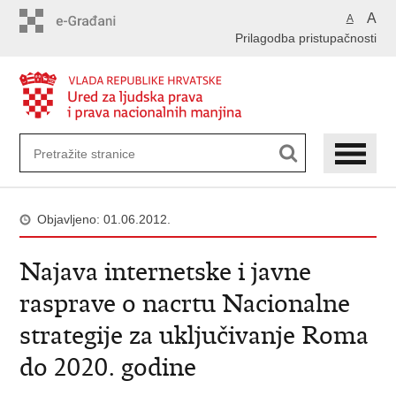
Preskoči
A
A
na
Prilagodba pristupačnosti
glavni
sadržaj
Objavljeno: 01.06.2012.
Najava internetske i javne
rasprave o nacrtu Nacionalne
strategije za uključivanje Roma
do 2020. godine