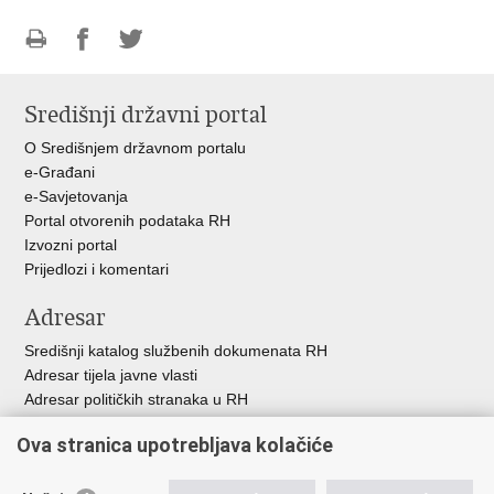
Ispiši
Podijeli
Podijeli
stranicu
na
na
Središnji državni portal
Facebooku
Twitteru
O Središnjem državnom portalu
e-Građani
e-Savjetovanja
Portal otvorenih podataka RH
Izvozni portal
Prijedlozi i komentari
Adresar
Središnji katalog službenih dokumenata RH
Adresar tijela javne vlasti
Adresar političkih stranaka u RH
Popis dužnosnika u RH
Ova stranica upotrebljava kolačiće
Besplatni telefoni javne uprave
Pozivi za žurnu pomoć