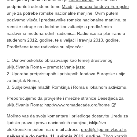
podprioriteti određene teme
Mladi
i
Uporaba fondova Europske
unije za potrebe romske nacionalne manjine
. Ovim putem
pozivamo vijeća i predstavnike romske nacionalne manjine, te
romske udruge na dodatne konzultacije o predloženim
naslovima međunarodnih radionica. Radionice su planirane u
studenom 2012. godine, te u veljači i travnju 2013. godine.
Predložene teme radionica su sljedeće:
1. Osnovnoškolsko obrazovanje kao temelj društvenog
uključivanja Roma – premošćivanje jaza;
2. Uporaba pretpristupnih i pristupnih fondova Europske unije
za boljitak Roma;
3. Sudjelovanje mladih Romkinja i Roma u lokalnom aktivizmu.
Preporučujemo da provjerite i mrežne stranice Desetljeća za
uključivanje Roma:
http://www.romadecade.org/home
Molimo vas da svoje komentare i prijedloge dostavite Uredu za
ljudska prava i prava nacionalnih manjina, isključivo
elektronskim putem na e-mail adresu:
ured@uljppnm.vlada.hr
,
najkasnije do petka, 11. svibnja 2012. godine
. Zbog kratkih