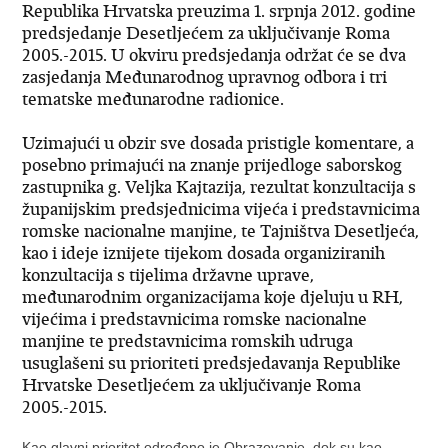
Republika Hrvatska preuzima 1. srpnja 2012. godine
predsjedanje Desetljećem za uključivanje Roma
2005.-2015. U okviru predsjedanja održat će se dva
zasjedanja Međunarodnog upravnog odbora i tri
tematske međunarodne radionice.
Uzimajući u obzir sve dosada pristigle komentare, a
posebno primajući na znanje prijedloge saborskog
zastupnika g. Veljka Kajtazija, rezultat konzultacija s
županijskim predsjednicima vijeća i predstavnicima
romske nacionalne manjine, te Tajništva Desetljeća,
kao i ideje iznijete tijekom dosada organiziranih
konzultacija s tijelima državne uprave,
međunarodnim organizacijama koje djeluju u RH,
vijećima i predstavnicima romske nacionalne
manjine te predstavnicima romskih udruga
usuglašeni su prioriteti predsjedavanja Republike
Hrvatske Desetljećem za uključivanje Roma
2005.-2015.
Kao glavni prioritet određeno je
Obrazovanje
, dok su kao