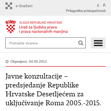
Preskoči
A
A
na
Prilagodba pristupačnosti
glavni
sadržaj
Objavljeno: 04.05.2012.
Javne konzultacije –
predsjedanje Republike
Hrvatske Desetljećem za
uključivanje Roma 2005.-2015.