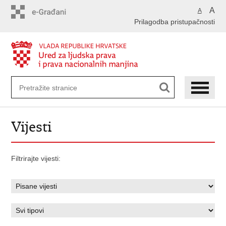
Preskoči
A
A
na
Prilagodba pristupačnosti
glavni
sadržaj
Vijesti
Filtrirajte vijesti: