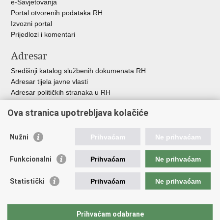
e-Savjetovanja
Portal otvorenih podataka RH
Izvozni portal
Prijedlozi i komentari
Adresar
Središnji katalog službenih dokumenata RH
Adresar tijela javne vlasti
Adresar političkih stranaka u RH
Popis dužnosnika u RH
Ova stranica upotrebljava kolačiće
Besplatni telefoni javne uprave
Pozivi za žurnu pomoć
Nužni
Prihvaćam
Ne prihvaćam
Važne poveznice
Funkcionalni
Prihvaćam
Ne prihvaćam
Vlada Republike Hrvatske
Hrvatski sabor
Statistički
Prihvaćam
Ne prihvaćam
Savjet za nacionalne manjine
Europski sud za ljudska prava
Okvirna konvencija za zaštitu nacionalnih manjina
Prihvaćam odabrane
Ured zastupnika RH pred Eur.sudom za ljudska prava