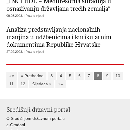
„INCLuDE – Međuresorna suradnja u
osnaživanju državljana trećih zemalja“
09.03.2023. | Pisane vijesti
Analiza predstavljanja nacionalnih
manjina u udžbenicima i kurikularnim
dokumentima Republike Hrvatske
27.02.2023. | Pisane vijesti
««
« Prethodna
3
4
5
6
7
8
9
10
11
12
Sljedeća »
»»
Središnji državni portal
O Središnjem državnom portalu
e-Građani