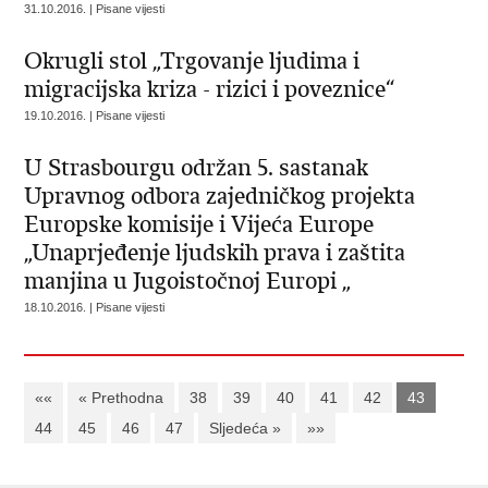
31.10.2016. | Pisane vijesti
Okrugli stol „Trgovanje ljudima i
migracijska kriza - rizici i poveznice“
19.10.2016. | Pisane vijesti
U Strasbourgu održan 5. sastanak
Upravnog odbora zajedničkog projekta
Europske komisije i Vijeća Europe
„Unaprjeđenje ljudskih prava i zaštita
manjina u Jugoistočnoj Europi „
18.10.2016. | Pisane vijesti
««
« Prethodna
38
39
40
41
42
43
44
45
46
47
Sljedeća »
»»