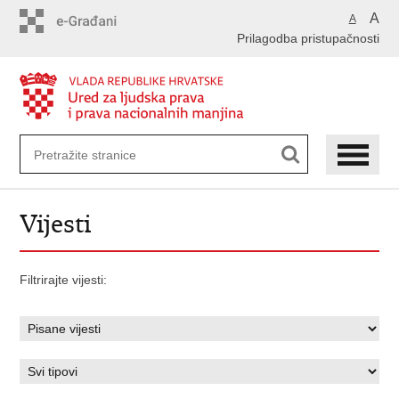
Preskoči
A
A
na
Prilagodba pristupačnosti
glavni
sadržaj
Vijesti
Filtrirajte vijesti: