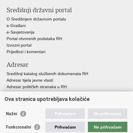
Središnji državni portal
O Središnjem državnom portalu
e-Građani
e-Savjetovanja
Portal otvorenih podataka RH
Izvozni portal
Prijedlozi i komentari
Adresar
Središnji katalog službenih dokumenata RH
Adresar tijela javne vlasti
Adresar političkih stranaka u RH
Popis dužnosnika u RH
Ova stranica upotrebljava kolačiće
Besplatni telefoni javne uprave
Pozivi za žurnu pomoć
Nužni
Prihvaćam
Ne prihvaćam
Važne poveznice
Funkcionalni
Prihvaćam
Ne prihvaćam
Vlada Republike Hrvatske