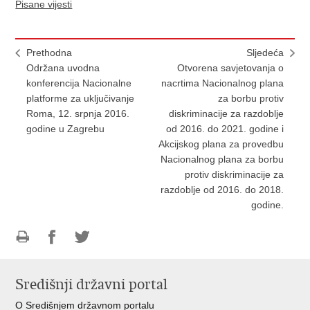
Pisane vijesti
Prethodna
Sljedeća
Održana uvodna
Otvorena savjetovanja o
konferencija Nacionalne
nacrtima Nacionalnog plana
platforme za uključivanje
za borbu protiv
Roma, 12. srpnja 2016.
diskriminacije za razdoblje
godine u Zagrebu
od 2016. do 2021. godine i
Akcijskog plana za provedbu
Nacionalnog plana za borbu
protiv diskriminacije za
razdoblje od 2016. do 2018.
godine.
Ispiši
Podijeli
Podijeli
stranicu
na
na
Središnji državni portal
Facebooku
Twitteru
O Središnjem državnom portalu