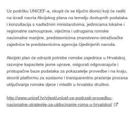
Uz podršku UNICEF-a, okupit će se ključni dionici koji će raditi
na izradi nacrta Akcijskog plana na temelju dostupnih podataka
i konzultacija s nadležnim ministarstvima, jedinicama lokalne i
regionalne samouprave, vijećima i udrugama romske
nacionalne manjine, predstavnicima znanstveno-istraživačke
zajednice te predstavnicima agencija Ujedinjenih naroda.
Akcijski plan će odraziti potrebe romske zajednice u Hrvatskoj,
razvojne kapacitete javne uprave, osigurati odgovarajuće i
pristupačne baze podataka za pokazatelje provedbe i na kraju,
stvoriti platformu za sustavno i transparentno praćenje procesa
uključivanja romske djece i mladih u hrvatsko društvo.
http://www.unicef.hr/vijest/unicef-ce-podrzati-provedbu-
nacionalne-strategije-za-ukljucivanje-roma-u-hrvatskoj/