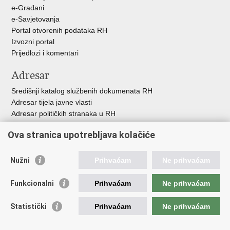
e-Građani
e-Savjetovanja
Portal otvorenih podataka RH
Izvozni portal
Prijedlozi i komentari
Adresar
Središnji katalog službenih dokumenata RH
Adresar tijela javne vlasti
Adresar političkih stranaka u RH
Popis dužnosnika u RH
Ova stranica upotrebljava kolačiće
Besplatni telefoni javne uprave
Pozivi za žurnu pomoć
Nužni
Prihvaćam
Ne prihvaćam
Važne poveznice
Funkcionalni
Prihvaćam
Ne prihvaćam
Vlada Republike Hrvatske
Hrvatski sabor
Statistički
Prihvaćam
Ne prihvaćam
Savjet za nacionalne manjine
Europski sud za ljudska prava