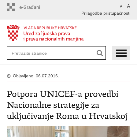
Preskoči
A
A
na
Prilagodba pristupačnosti
glavni
sadržaj
Objavljeno: 06.07.2016.
Potpora UNICEF-a provedbi
Nacionalne strategije za
uključivanje Roma u Hrvatskoj