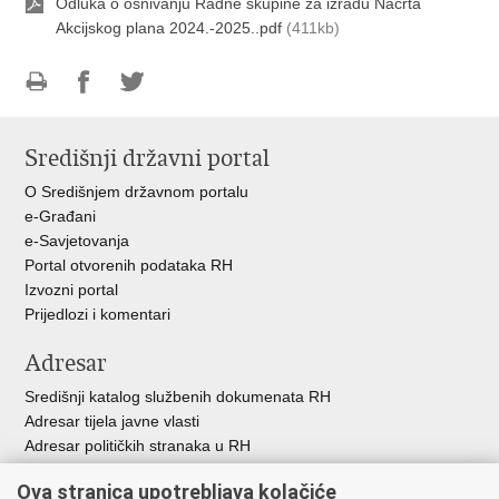
Odluka o osnivanju Radne skupine za izradu Nacrta
Akcijskog plana 2024.-2025..pdf
(411kb)
Ispiši
Podijeli
Podijeli
stranicu
na
na
Središnji državni portal
Facebooku
Twitteru
O Središnjem državnom portalu
e-Građani
e-Savjetovanja
Portal otvorenih podataka RH
Izvozni portal
Prijedlozi i komentari
Adresar
Središnji katalog službenih dokumenata RH
Adresar tijela javne vlasti
Adresar političkih stranaka u RH
Popis dužnosnika u RH
Ova stranica upotrebljava kolačiće
Besplatni telefoni javne uprave