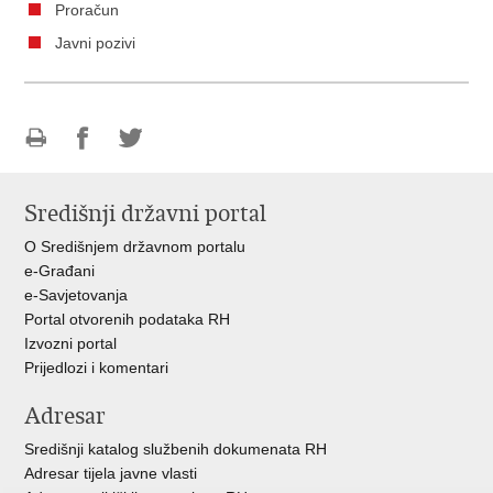
Proračun
Javni pozivi
Ispiši
Podijeli
Podijeli
stranicu
na
na
Središnji državni portal
Facebooku
Twitteru
O Središnjem državnom portalu
e-Građani
e-Savjetovanja
Portal otvorenih podataka RH
Izvozni portal
Prijedlozi i komentari
Adresar
Središnji katalog službenih dokumenata RH
Adresar tijela javne vlasti