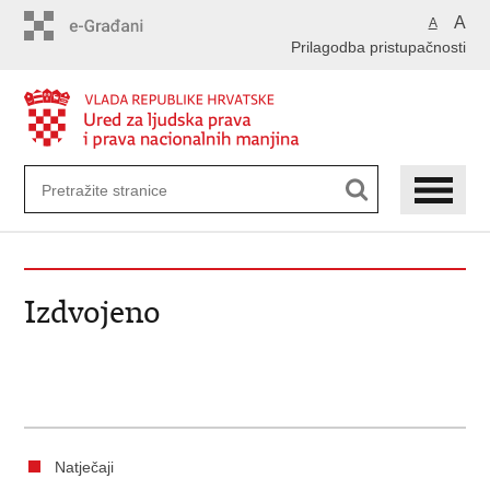
Preskoči
A
A
na
Prilagodba pristupačnosti
glavni
sadržaj
Izdvojeno
Natječaji