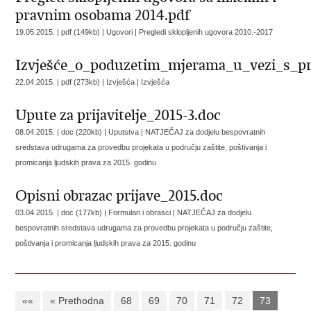
pravnim osobama 2014.pdf
19.05.2015. | pdf (149kb) | Ugovori |
Pregledi sklopljenih ugovora 2010.-2017
Izvješće_o_poduzetim_mjerama_u_vezi_s_pre
22.04.2015. | pdf (273kb) | Izvješća |
Izvješća
Upute za prijavitelje_2015-3.doc
08.04.2015. | doc (220kb) | Uputstva |
NATJEČAJ za dodjelu bespovratnih
sredstava udrugama za provedbu projekata u području zaštite, poštivanja i
promicanja ljudskih prava za 2015. godinu
Opisni obrazac prijave_2015.doc
03.04.2015. | doc (177kb) | Formulari i obrasci |
NATJEČAJ za dodjelu
bespovratnih sredstava udrugama za provedbu projekata u području zaštite,
poštivanja i promicanja ljudskih prava za 2015. godinu
««
« Prethodna
68
69
70
71
72
73