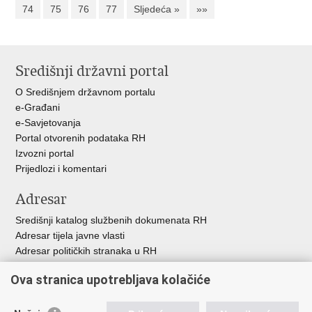
74
75
76
77
Sljedeća »
»»
Središnji državni portal
O Središnjem državnom portalu
e-Građani
e-Savjetovanja
Portal otvorenih podataka RH
Izvozni portal
Prijedlozi i komentari
Adresar
Središnji katalog službenih dokumenata RH
Adresar tijela javne vlasti
Adresar političkih stranaka u RH
Popis dužnosnika u RH
Ova stranica upotrebljava kolačiće
Besplatni telefoni javne uprave
Pozivi za žurnu pomoć