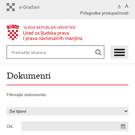
Preskoči
A
A
na
Prilagodba pristupačnosti
glavni
sadržaj
Dokumenti
Filtrirajte dokumente:
Od: