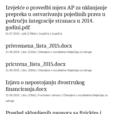
Izvješće o provedbi mjera AP za uklanjanje
prepreka u ostvarivanju pojedinih prava u
području integracije stranaca u 2014.
godini.pdf
01.07.2015. | pdf (178kb) | Izvješća |
Izvješća
privremena_lista_2015.docx
21.06.2015. | doc (21kb) |
Obavijest o rezultatima Natječaja za udruge
pricuvna_lista_2015.docx
21.06.2015. | doc (20kb) |
Obavijest o rezultatima Natječaja za udruge
Izjava o nepostojanju dvostrukog
financiranja.docx
21.06.2015. | doc (23kb) | Formulari i obrasci |
Obavijest o rezultatima Natječaja za
udruge
Pregled sklopljenih ugovora sa fizickim i