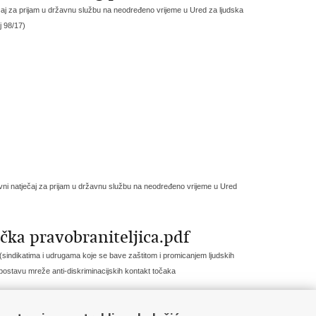
ečaj za prijam u državnu službu na neodređeno vrijeme u Ured za ljudska
j 98/17)
avni natječaj za prijam u državnu službu na neodređeno vrijeme u Ured
čka pravobraniteljica.pdf
 (sindikatima i udrugama koje se bave zaštitom i promicanjem ljudskih
postavu mreže anti-diskriminacijskih kontakt točaka