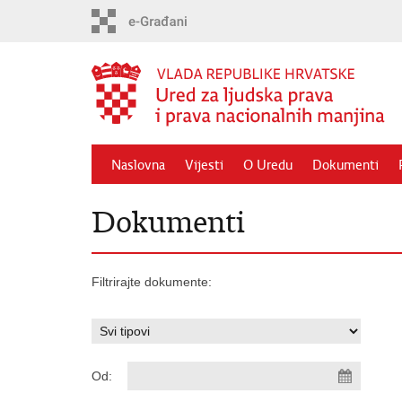
Preskoči
na
glavni
sadržaj
Naslovna
Vijesti
O Uredu
Dokumenti
Dokumenti
Filtrirajte dokumente:
Od: