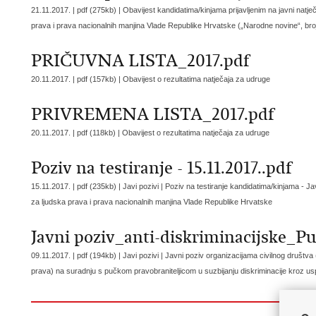
21.11.2017. | pdf (275kb) |
Obavijest kandidatima/kinjama prijavljenim na javni natj
prava i prava nacionalnih manjina Vlade Republike Hrvatske („Narodne novine“, bro
PRIČUVNA LISTA_2017.pdf
20.11.2017. | pdf (157kb) |
Obavijest o rezultatima natječaja za udruge
PRIVREMENA LISTA_2017.pdf
20.11.2017. | pdf (118kb) |
Obavijest o rezultatima natječaja za udruge
Poziv na testiranje - 15.11.2017..pdf
15.11.2017. | pdf (235kb) | Javi pozivi |
Poziv na testiranje kandidatima/kinjama - J
za ljudska prava i prava nacionalnih manjina Vlade Republike Hrvatske
Javni poziv_anti-diskriminacijske_Pu
09.11.2017. | pdf (194kb) | Javi pozivi |
Javni poziv organizacijama civilnog društva
prava) na suradnju s pučkom pravobraniteljicom u suzbijanju diskriminacije kroz us