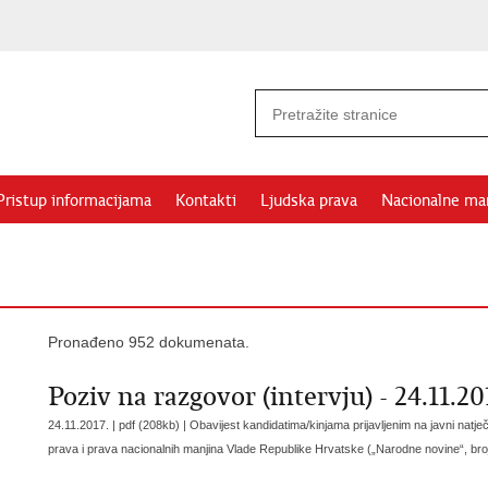
Pristup informacijama
Kontakti
Ljudska prava
Nacionalne ma
Pronađeno 952 dokumenata.
Poziv na razgovor (intervju) - 24.11.20
24.11.2017. | pdf (208kb) |
Obavijest kandidatima/kinjama prijavljenim na javni natj
prava i prava nacionalnih manjina Vlade Republike Hrvatske („Narodne novine“, bro