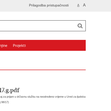
A
Prilagodba pristupačnosti
A
njine
Projekti
17.g.pdf
ečaj za prijam u državnu službu na neodređeno vrijeme u Ured za ljudska
j 98/17)