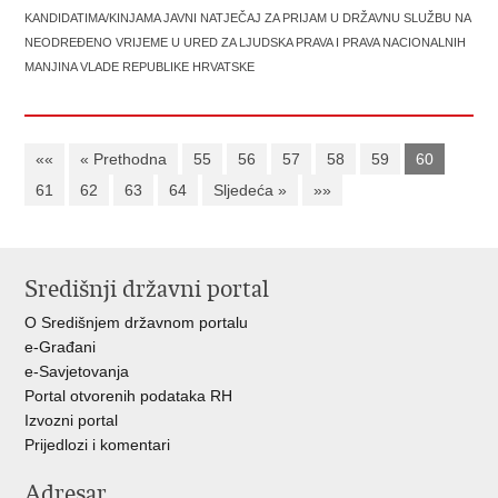
KANDIDATIMA/KINJAMA JAVNI NATJEČAJ ZA PRIJAM U DRŽAVNU SLUŽBU NA
NEODREĐENO VRIJEME U URED ZA LJUDSKA PRAVA I PRAVA NACIONALNIH
MANJINA VLADE REPUBLIKE HRVATSKE
««
« Prethodna
55
56
57
58
59
60
61
62
63
64
Sljedeća »
»»
Središnji državni portal
O Središnjem državnom portalu
e-Građani
e-Savjetovanja
Portal otvorenih podataka RH
Izvozni portal
Prijedlozi i komentari
Adresar