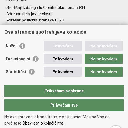
Središnji katalog službenih dokumenata RH
Adresar tijela javne vlasti
Adresar političkih stranaka u RH
Popis dužnosnika u RH
Ova stranica upotrebljava kolačiće
Besplatni telefoni javne uprave
Pozivi za žurnu pomoć
Nužni
Prihvaćam
Ne prihvaćam
Važne poveznice
Funkcionalni
Prihvaćam
Ne prihvaćam
Vlada Republike Hrvatske
Hrvatski sabor
Statistički
Prihvaćam
Ne prihvaćam
Savjet za nacionalne manjine
Europski sud za ljudska prava
Okvirna konvencija za zaštitu nacionalnih manjina
Prihvaćam odabrane
Ured zastupnika RH pred Eur.sudom za ljudska prava
Prihvaćam sve
Povratak na vrh
Na ovoj mrežnoj stranci koriste se kolačići. Molimo Vas da
Copyright © 2026 Ured za ljudska prava i prava nacionalnih manjina.
pročitate
Obavijest o kolačićima.
Uvjeti korištenja
.