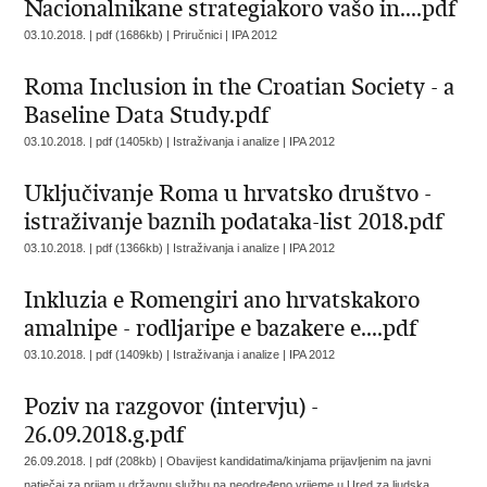
Nacionalnikane strategiakoro vašo in....pdf
03.10.2018. | pdf (1686kb) | Priručnici |
IPA 2012
Roma Inclusion in the Croatian Society - a
Baseline Data Study.pdf
03.10.2018. | pdf (1405kb) | Istraživanja i analize |
IPA 2012
Uključivanje Roma u hrvatsko društvo -
istraživanje baznih podataka-list 2018.pdf
03.10.2018. | pdf (1366kb) | Istraživanja i analize |
IPA 2012
Inkluzia e Romengiri ano hrvatskakoro
amalnipe - rodljaripe e bazakere e....pdf
03.10.2018. | pdf (1409kb) | Istraživanja i analize |
IPA 2012
Poziv na razgovor (intervju) -
26.09.2018.g.pdf
26.09.2018. | pdf (208kb) |
Obavijest kandidatima/kinjama prijavljenim na javni
natječaj za prijam u državnu službu na neodređeno vrijeme u Ured za ljudska