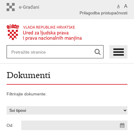
Preskoči
A
A
na
Prilagodba pristupačnosti
glavni
sadržaj
Dokumenti
Filtrirajte dokumente:
Od: