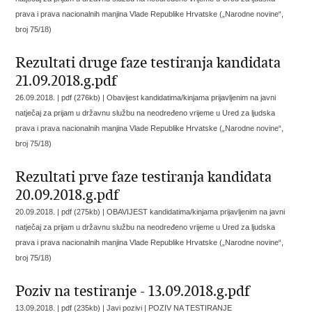
prava i prava nacionalnih manjina Vlade Republike Hrvatske („Narodne novine“,
broj 75/18)
Rezultati druge faze testiranja kandidata
21.09.2018.g.pdf
26.09.2018. | pdf (276kb) |
Obavijest kandidatima/kinjama prijavljenim na javni
natječaj za prijam u državnu službu na neodređeno vrijeme u Ured za ljudska
prava i prava nacionalnih manjina Vlade Republike Hrvatske („Narodne novine“,
broj 75/18)
Rezultati prve faze testiranja kandidata
20.09.2018.g.pdf
20.09.2018. | pdf (275kb) |
OBAVIJEST kandidatima/kinjama prijavljenim na javni
natječaj za prijam u državnu službu na neodređeno vrijeme u Ured za ljudska
prava i prava nacionalnih manjina Vlade Republike Hrvatske („Narodne novine“,
broj 75/18)
Poziv na testiranje - 13.09.2018.g.pdf
13.09.2018. | pdf (235kb) | Javi pozivi |
POZIV NA TESTIRANJE