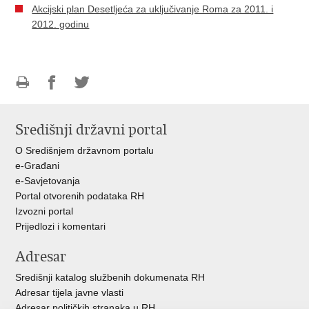
Akcijski plan Desetljeća za uključivanje Roma za 2011. i
2012. godinu
Ispiši
Podijeli
Podijeli
stranicu
na
na
Središnji državni portal
Facebooku
Twitteru
O Središnjem državnom portalu
e-Građani
e-Savjetovanja
Portal otvorenih podataka RH
Izvozni portal
Prijedlozi i komentari
Adresar
Središnji katalog službenih dokumenata RH
Adresar tijela javne vlasti
Adresar političkih stranaka u RH