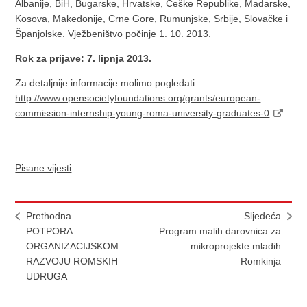
Albanije, BiH, Bugarske, Hrvatske, Češke Republike, Mađarske,
Kosova, Makedonije, Crne Gore, Rumunjske, Srbije, Slovačke i
Španjolske. Vježbeništvo počinje 1. 10. 2013.
Rok za prijave: 7. lipnja 2013.
Za detaljnije informacije molimo pogledati:
http://www.opensocietyfoundations.org/grants/european-
commission-internship-young-roma-university-graduates-0
Pisane vijesti
Prethodna
Sljedeća
POTPORA
Program malih darovnica za
ORGANIZACIJSKOM
mikroprojekte mladih
RAZVOJU ROMSKIH
Romkinja
UDRUGA