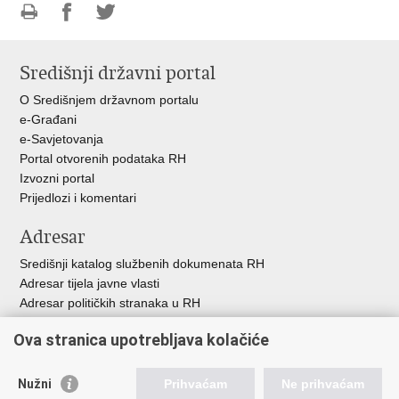
Ispiši
Podijeli
Podijeli
stranicu
na
na
Središnji državni portal
Facebooku
Twitteru
O Središnjem državnom portalu
e-Građani
e-Savjetovanja
Portal otvorenih podataka RH
Izvozni portal
Prijedlozi i komentari
Adresar
Središnji katalog službenih dokumenata RH
Adresar tijela javne vlasti
Adresar političkih stranaka u RH
Popis dužnosnika u RH
Ova stranica upotrebljava kolačiće
Besplatni telefoni javne uprave
Pozivi za žurnu pomoć
Nužni
Prihvaćam
Ne prihvaćam