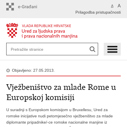
Preskoči
A
A
na
Prilagodba pristupačnosti
glavni
sadržaj
Objavljeno: 27.05.2013.
Vježbeništvo za mlade Rome u
Europskoj komisiji
U suradnji s Europskom komisijom u Bruxellesu, Ured za
romske inicijative nudi petomjesečno vježbeništvo za mlade
diplomante pripadnike/-ce romske nacionalne manjine iz