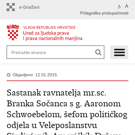
Preskoči
A
A
na
Prilagodba pristupačnosti
glavni
sadržaj
Objavljeno: 12.01.2015.
Sastanak ravnatelja mr.sc.
Branka Sočanca s g. Aaronom
Schwoebelom, šefom političkog
odjela u Veleposlanstvu