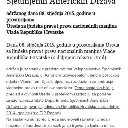
Sjedinjenih Američkih Država
održanog dana 08. siječnja 2015. godine u
prostorijama
Ureda za ljudska prava i prava nacionalnih manjina
Vlade Republike Hrvatske
Dana 08. siječnja 2015. godine u prostorijama Ureda
za ljudska prava i prava nacionalnih manjina Vlade
Republike Hrvatske (u daljnjem tekstu: Ured)
održan je sastanak s predstavnicima Veleposlanstva Sjedinjenih
Američkih Država, g. Aaronom Schwoebelom, šefom politickog
odjela i Vladimirom Djukić, djelatnica zaduženu za područje
vladavine prava rule of law specialist.
Tema sastanka bilo je
pregled aktivnosti Ureda u proteklom razdoblju za potrebe
izrade Izvješća State Departmenta Sjedinjenih Američkih
Država o trgovanju ljudima za Republiku Hrvatsku za razdoblje
2014. godine (tzv. TIP Report
).
Na sastanku su ispred Ureda sudjelovali ravnatelj Ureda i
nacionalni koordinator za suzbijanje trgovanja ljudima mr.sc.