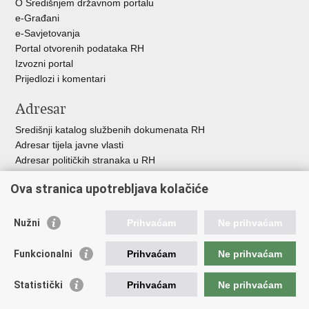
O Središnjem državnom portalu
e-Građani
e-Savjetovanja
Portal otvorenih podataka RH
Izvozni portal
Prijedlozi i komentari
Adresar
Središnji katalog službenih dokumenata RH
Adresar tijela javne vlasti
Adresar političkih stranaka u RH
Popis dužnosnika u RH
Ova stranica upotrebljava kolačiće
Besplatni telefoni javne uprave
Pozivi za žurnu pomoć
Nužni
Prihvaćam
Ne prihvaćam
Važne poveznice
Funkcionalni
Prihvaćam
Ne prihvaćam
Vlada Republike Hrvatske
Hrvatski sabor
Statistički
Prihvaćam
Ne prihvaćam
Savjet za nacionalne manjine
Europski sud za ljudska prava