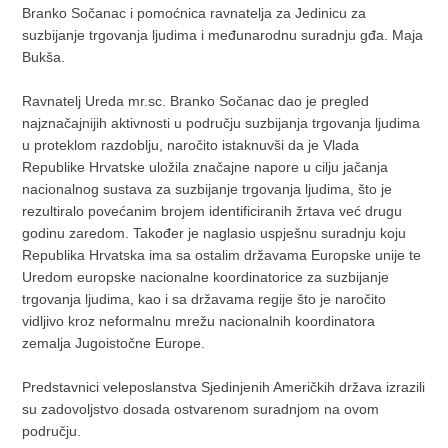
Branko Sočanac i pomoćnica ravnatelja za Jedinicu za
suzbijanje trgovanja ljudima i međunarodnu suradnju gđa. Maja
Bukša.
Ravnatelj Ureda mr.sc. Branko Sočanac dao je pregled
najznačajnijih aktivnosti u području suzbijanja trgovanja ljudima
u proteklom razdoblju, naročito istaknuvši da je Vlada
Republike Hrvatske uložila značajne napore u cilju jačanja
nacionalnog sustava za suzbijanje trgovanja ljudima, što je
rezultiralo povećanim brojem identificiranih žrtava već drugu
godinu zaredom. Također je naglasio uspješnu suradnju koju
Republika Hrvatska ima sa ostalim državama Europske unije te
Uredom europske nacionalne koordinatorice za suzbijanje
trgovanja ljudima, kao i sa državama regije što je naročito
vidljivo kroz neformalnu mrežu nacionalnih koordinatora
zemalja Jugoistočne Europe.
Predstavnici veleposlanstva Sjedinjenih Američkih država izrazili
su zadovoljstvo dosada ostvarenom suradnjom na ovom
području.