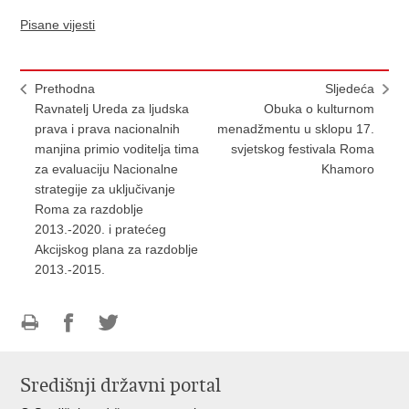
Pisane vijesti
Prethodna
Sljedeća
Ravnatelj Ureda za ljudska
Obuka o kulturnom
prava i prava nacionalnih
menadžmentu u sklopu 17.
manjina primio voditelja tima
svjetskog festivala Roma
za evaluaciju Nacionalne
Khamoro
strategije za uključivanje
Roma za razdoblje
2013.-2020. i pratećeg
Akcijskog plana za razdoblje
2013.-2015.
Ispiši
Podijeli
Podijeli
stranicu
na
na
Središnji državni portal
Facebooku
Twitteru