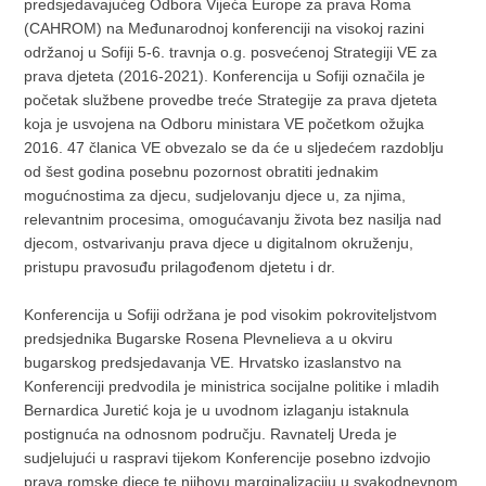
predsjedavajućeg Odbora Vijeća Europe za prava Roma
(CAHROM) na Međunarodnoj konferenciji na visokoj razini
održanoj u Sofiji 5-6. travnja o.g. posvećenoj Strategiji VE za
prava djeteta (2016-2021). Konferencija u Sofiji označila je
početak službene provedbe treće Strategije za prava djeteta
koja je usvojena na Odboru ministara VE početkom ožujka
2016. 47 članica VE obvezalo se da će u sljedećem razdoblju
od šest godina posebnu pozornost obratiti jednakim
mogućnostima za djecu, sudjelovanju djece u, za njima,
relevantnim procesima, omogućavanju života bez nasilja nad
djecom, ostvarivanju prava djece u digitalnom okruženju,
pristupu pravosuđu prilagođenom djetetu i dr.
Konferencija u Sofiji održana je pod visokim pokroviteljstvom
predsjednika Bugarske Rosena Plevnelieva a u okviru
bugarskog predsjedavanja VE. Hrvatsko izaslanstvo na
Konferenciji predvodila je ministrica socijalne politike i mladih
Bernardica Juretić koja je u uvodnom izlaganju istaknula
postignuća na odnosnom području. Ravnatelj Ureda je
sudjelujući u raspravi tijekom Konferencije posebno izdvojio
prava romske djece te njihovu marginalizaciju u svakodnevnom