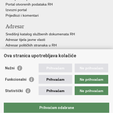
Portal otvorenih podataka RH
Izvozni portal
Prijedlozi i komentari
Adresar
Središnji katalog službenih dokumenata RH
Adresar tijela javne vlasti
Adresar političkih stranaka u RH
Popis dužnosnika u RH
Ova stranica upotrebljava kolačiće
Besplatni telefoni javne uprave
Pozivi za žurnu pomoć
Nužni
Prihvaćam
Ne prihvaćam
Važne poveznice
Funkcionalni
Prihvaćam
Ne prihvaćam
Vlada Republike Hrvatske
Hrvatski sabor
Statistički
Prihvaćam
Ne prihvaćam
Savjet za nacionalne manjine
Europski sud za ljudska prava
Okvirna konvencija za zaštitu nacionalnih manjina
Prihvaćam odabrane
Ured zastupnika RH pred Eur.sudom za ljudska prava