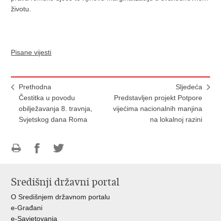
životu.
Pisane vijesti
Prethodna
Sljedeća
Čestitka u povodu
Predstavljen projekt Potpore
obilježavanja 8. travnja,
vijećima nacionalnih manjina
Svjetskog dana Roma
na lokalnoj razini
Ispiši
Podijeli
Podijeli
stranicu
na
na
Središnji državni portal
Facebooku
Twitteru
O Središnjem državnom portalu
e-Građani
e-Savjetovanja