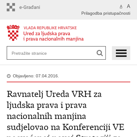
Preskoči
A
A
na
Prilagodba pristupačnosti
glavni
sadržaj
Objavljeno: 07.04.2016.
Ravnatelj Ureda VRH za
ljudska prava i prava
nacionalnih manjina
sudjelovao na Konferenciji VE