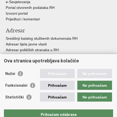
e-Savjetovanja
Portal otvorenih podataka RH
Izvozni portal
Prijedlozi i komentari
Adresar
Središnji katalog službenih dokumenata RH
Adresar tijela javne vlasti
Adresar političkih stranaka u RH
Popis dužnosnika u RH
Ova stranica upotrebljava kolačiće
Besplatni telefoni javne uprave
Pozivi za žurnu pomoć
Nužni
Prihvaćam
Ne prihvaćam
Važne poveznice
Funkcionalni
Prihvaćam
Ne prihvaćam
Vlada Republike Hrvatske
Hrvatski sabor
Statistički
Prihvaćam
Ne prihvaćam
Savjet za nacionalne manjine
Europski sud za ljudska prava
Okvirna konvencija za zaštitu nacionalnih manjina
Prihvaćam odabrane
Ured zastupnika RH pred Eur.sudom za ljudska prava