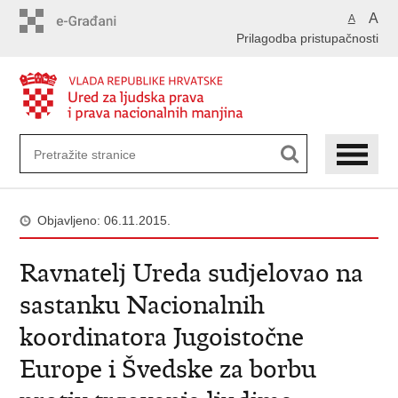
Preskoči
A
A
na
Prilagodba pristupačnosti
glavni
sadržaj
Objavljeno: 06.11.2015.
Ravnatelj Ureda sudjelovao na
sastanku Nacionalnih
koordinatora Jugoistočne
Europe i Švedske za borbu