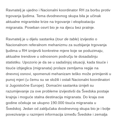
Ravnatelj je ujedno i Nacionalni koordinator RH za borbu protiv
trgovanja ljudima. Tema dvodnevnog skupa bila je učinak
aktualne migrantske krize na trgovanje i eksploataciju
migranata. Poseban osvrt bio je na djecu bez pratnje.
Ravnatelj je u dijelu sastanka (
tour de table
) izvijestio o
Nacionalnom referalnom mehanizmu za suzbijanje trgovanja
ljudima u RH iznijevši konkretne mjere koje se poduzimaju,
aktualne trendove u odnosnom području te dosadašnju
statistiku. Upozorio je da se u sadašnjoj situaciji, kada tisuće i
tisuće izbjeglica (migranata) prolaze zemljama regije na
dnevnoj osnovi, spomenuti mehanizam teško može primijeniti u
punoj mjeri (u čemu su se složili i ostali Nacionalni koordinatori
iz Jugoistočne Europe). Domaćini sastanka iznijeli su
razumijevanje za ove probleme izvijestivši da Švedska postaje
krajnja i moguće stalna destinacija migranata. Do kraja ove
godine očekuje se ukupno 190.000 tisuća migranata u
Švedskoj. Jedan od zaključaka dvodnevnog skupa bio je i bolje
povezivanje u razmjeni informacija između Švedske i zemalja