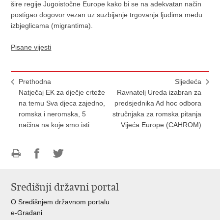
šire regije Jugoistočne Europe kako bi se na adekvatan način
postigao dogovor vezan uz suzbijanje trgovanja ljudima među
izbjeglicama (migrantima).
Pisane vijesti
Prethodna
Sljedeća
Natječaj EK za dječje crteže
Ravnatelj Ureda izabran za
na temu Sva djeca zajedno,
predsjednika Ad hoc odbora
romska i neromska, 5
stručnjaka za romska pitanja
načina na koje smo isti
Vijeća Europe (CAHROM)
Ispiši
Podijeli
Podijeli
stranicu
na
na
Središnji državni portal
Facebooku
Twitteru
O Središnjem državnom portalu
e-Građani