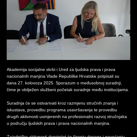
Akademija socijalne skrbi i Ured za ljudska prava i prava
nacionalnih manjina Vlade Republike Hrvatske potpisali su
dana 27. kolovoza 2025. Sporazum o međusobnoj suradnji,
čime je obilježen službeni početak suradnje među institucijama.
Suradnja će se ostvarivati kroz razmjenu stručnih znanja i
iskustava, provedbu programa usavršavanja te provedbu
drugih aktivnosti usmjerenih na profesionalni razvoj stručnjaka
u području ljudskih prava i prava nacionalnih manjina.
Zajedničke aktivnosti doprinijet će širenju dosega i povećanju