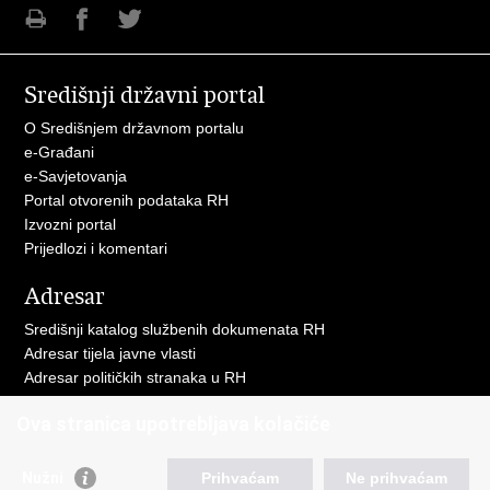
Ispiši
Podijeli
Podijeli
stranicu
na
na
Središnji državni portal
Facebooku
Twitteru
O Središnjem državnom portalu
e-Građani
e-Savjetovanja
Portal otvorenih podataka RH
Izvozni portal
Prijedlozi i komentari
Adresar
Središnji katalog službenih dokumenata RH
Adresar tijela javne vlasti
Adresar političkih stranaka u RH
Popis dužnosnika u RH
Ova stranica upotrebljava kolačiće
Besplatni telefoni javne uprave
Pozivi za žurnu pomoć
Nužni
Prihvaćam
Ne prihvaćam