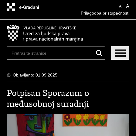
Preskoči
A
A
na
Prilagodba pristupačnosti
glavni
sadržaj
Objavljeno: 01.09.2025.
Potpisan Sporazum o
međusobnoj suradnji