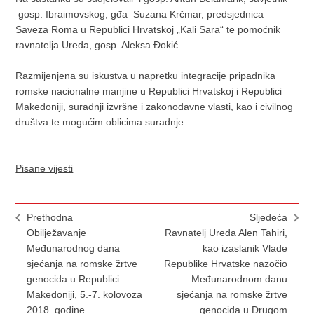
gosp. Ibraimovskog, gđa Suzana Krčmar, predsjednica
Saveza Roma u Republici Hrvatskoj „Kali Sara“ te pomoćnik
ravnatelja Ureda, gosp. Aleksa Đokić.
Razmijenjena su iskustva u napretku integracije pripadnika
romske nacionalne manjine u Republici Hrvatskoj i Republici
Makedoniji, suradnji izvršne i zakonodavne vlasti, kao i civilnog
društva te mogućim oblicima suradnje.
Pisane vijesti
Prethodna
Sljedeća
Obilježavanje
Ravnatelj Ureda Alen Tahiri,
Međunarodnog dana
kao izaslanik Vlade
sjećanja na romske žrtve
Republike Hrvatske nazočio
genocida u Republici
Međunarodnom danu
Makedoniji, 5.-7. kolovoza
sjećanja na romske žrtve
2018. godine
genocida u Drugom