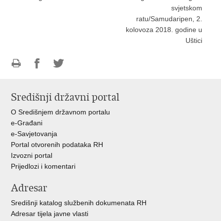
svjetskom
ratu/Samudaripen, 2.
kolovoza 2018. godine u
Uštici
Ispiši
Podijeli
Podijeli
stranicu
na
na
Središnji državni portal
Facebooku
Twitteru
O Središnjem državnom portalu
e-Građani
e-Savjetovanja
Portal otvorenih podataka RH
Izvozni portal
Prijedlozi i komentari
Adresar
Središnji katalog službenih dokumenata RH
Adresar tijela javne vlasti