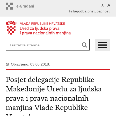
Preskoči
A
A
na
Prilagodba pristupačnosti
glavni
sadržaj
Objavljeno: 03.08.2018.
Posjet delegacije Republike
Makedonije Uredu za ljudska
prava i prava nacionalnih
manjina Vlade Republike