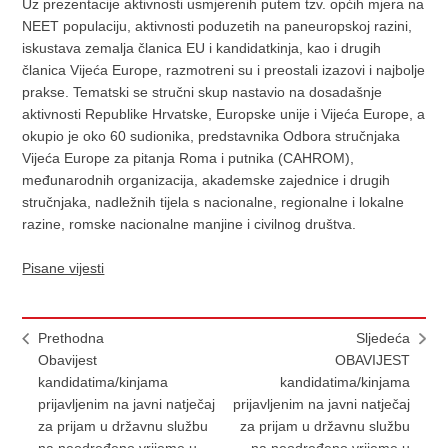
Uz prezentacije aktivnosti usmjerenih putem tzv. općih mjera na
NEET populaciju, aktivnosti poduzetih na paneuropskoj razini,
iskustava zemalja članica EU i kandidatkinja, kao i drugih
članica Vijeća Europe, razmotreni su i preostali izazovi i najbolje
prakse. Tematski se stručni skup nastavio na dosadašnje
aktivnosti Republike Hrvatske, Europske unije i Vijeća Europe, a
okupio je oko 60 sudionika, predstavnika Odbora stručnjaka
Vijeća Europe za pitanja Roma i putnika (CAHROM),
međunarodnih organizacija, akademske zajednice i drugih
stručnjaka, nadležnih tijela s nacionalne, regionalne i lokalne
razine, romske nacionalne manjine i civilnog društva.
Pisane vijesti
Prethodna
Sljedeća
Obavijest
OBAVIJEST
kandidatima/kinjama
kandidatima/kinjama
prijavljenim na javni natječaj
prijavljenim na javni natječaj
za prijam u državnu službu
za prijam u državnu službu