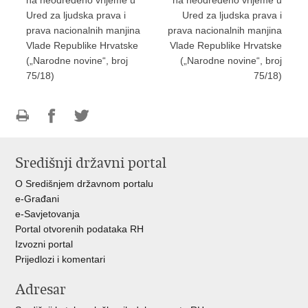
na neodređeno vrijeme u
na neodređeno vrijeme u
Ured za ljudska prava i
Ured za ljudska prava i
prava nacionalnih manjina
prava nacionalnih manjina
Vlade Republike Hrvatske
Vlade Republike Hrvatske
(„Narodne novine“, broj
(„Narodne novine“, broj
75/18)
75/18)
Ispiši
Podijeli
Podijeli
stranicu
na
na
Središnji državni portal
Facebooku
Twitteru
O Središnjem državnom portalu
e-Građani
e-Savjetovanja
Portal otvorenih podataka RH
Izvozni portal
Prijedlozi i komentari
Adresar