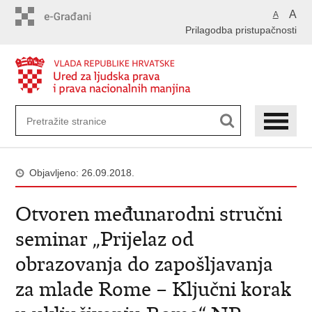
Preskoči
A
A
na
Prilagodba pristupačnosti
glavni
sadržaj
Objavljeno: 26.09.2018.
Otvoren međunarodni stručni
seminar „Prijelaz od
obrazovanja do zapošljavanja
za mlade Rome – Ključni korak