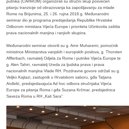
putnika (CAHROM) organizirali su stručni skup posvećen
pitanju tranzicije od obrazovanja ka zapošljavanju za mlade
Rome na Brijunima, 25. i 26. rujna 2018.g. Međunarodni
seminar dio je programa predsjedanja Republike Hrvatske
Odborom ministara Vijeća Europe i prioriteta Učinkovita zaštita
prava nacionalnih manjina i ranjivih skupina.
Međunarodni seminar otvorili su g. Amir Muharemi, pomoćnik
ministrice Ministarstva vanjskih i europskih poslova, g. Thorsten
Afflerbach, ravnatelj Odjela za Rome i putnike Vijeća Europe te
g. Alen Tahiri, ravnatelj Ureda za ljudska prava i prava
nacionalnih manjina Vlade RH. Pozdravne govore održali su g.
Veljko Kajtazi, zastupnik u Hrvatskom saboru, gđa Tatjana
Anđelić, predsjedavajuća Ad hoc odbora stručnjaka Vijeća
Europe za pitanja Roma i gđa Suzana Krčmar, predsjednica
Saveza Roma u RH „Kali Sara“.