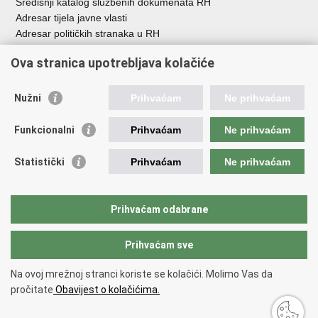
Središnji katalog službenih dokumenata RH
Adresar tijela javne vlasti
Adresar političkih stranaka u RH
Popis dužnosnika u RH
Ova stranica upotrebljava kolačiće
Besplatni telefoni javne uprave
Pozivi za žurnu pomoć
Nužni
Prihvaćam
Ne prihvaćam
Važne poveznice
Funkcionalni
Prihvaćam
Ne prihvaćam
Vlada Republike Hrvatske
Hrvatski sabor
Statistički
Prihvaćam
Ne prihvaćam
Savjet za nacionalne manjine
Europski sud za ljudska prava
Okvirna konvencija za zaštitu nacionalnih manjina
Prihvaćam odabrane
Ured zastupnika RH pred Eur.sudom za ljudska prava
Prihvaćam sve
Povratak na vrh
Na ovoj mrežnoj stranci koriste se kolačići. Molimo Vas da
Copyright © 2026 Ured za ljudska prava i prava nacionalnih manjina.
pročitate
Obavijest o kolačićima.
Uvjeti korištenja
.