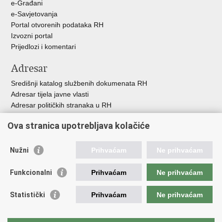
e-Građani
e-Savjetovanja
Portal otvorenih podataka RH
Izvozni portal
Prijedlozi i komentari
Adresar
Središnji katalog službenih dokumenata RH
Adresar tijela javne vlasti
Adresar političkih stranaka u RH
Popis dužnosnika u RH
Ova stranica upotrebljava kolačiće
Besplatni telefoni javne uprave
Pozivi za žurnu pomoć
Nužni
Prihvaćam
Ne prihvaćam
Važne poveznice
Funkcionalni
Prihvaćam
Ne prihvaćam
Vlada Republike Hrvatske
Hrvatski sabor
Statistički
Prihvaćam
Ne prihvaćam
Savjet za nacionalne manjine
Europski sud za ljudska prava
Okvirna konvencija za zaštitu nacionalnih manjina