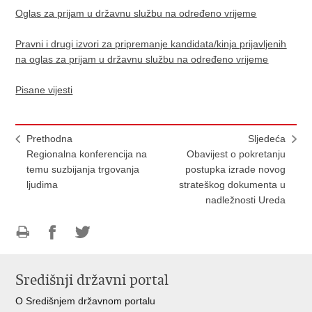
Oglas za prijam u državnu službu na određeno vrijeme
Pravni i drugi izvori za pripremanje kandidata/kinja prijavljenih
na oglas za prijam u državnu službu na određeno vrijeme
Pisane vijesti
Prethodna
Sljedeća
Regionalna konferencija na
Obavijest o pokretanju
temu suzbijanja trgovanja
postupka izrade novog
ljudima
strateškog dokumenta u
nadležnosti Ureda
Ispiši
Podijeli
Podijeli
stranicu
na
na
Središnji državni portal
Facebooku
Twitteru
O Središnjem državnom portalu