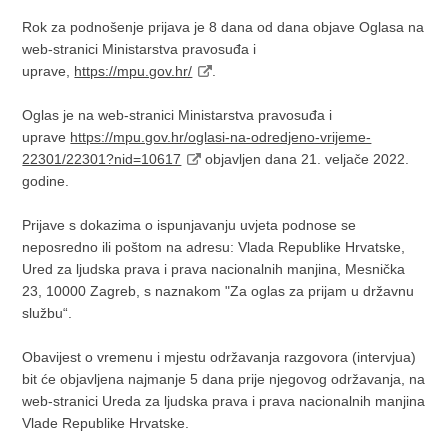
Rok za podnošenje prijava je 8 dana od dana objave Oglasa na
web-stranici Ministarstva pravosuđa i
uprave,
https://mpu.gov.hr/
.
Oglas je na web-stranici Ministarstva pravosuđa i
uprave
https://mpu.gov.hr/oglasi-na-odredjeno-vrijeme-
22301/22301?nid=10617
objavljen dana 21. veljače 2022.
godine.
Prijave s dokazima o ispunjavanju uvjeta podnose se
neposredno ili poštom na adresu: Vlada Republike Hrvatske,
Ured za ljudska prava i prava nacionalnih manjina, Mesnička
23, 10000 Zagreb, s naznakom "Za oglas za prijam u državnu
službu“.
Obavijest o vremenu i mjestu održavanja razgovora (intervjua)
bit će objavljena najmanje 5 dana prije njegovog održavanja, na
web-stranici Ureda za ljudska prava i prava nacionalnih manjina
Vlade Republike Hrvatske.