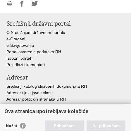
Ispiši
Podijeli
Podijeli
stranicu
na
na
Središnji državni portal
Facebooku
Twitteru
O Središnjem državnom portalu
e-Građani
e-Savjetovanja
Portal otvorenih podataka RH
Izvozni portal
Prijedlozi i komentari
Adresar
Središnji katalog službenih dokumenata RH
Adresar tijela javne vlasti
Adresar političkih stranaka u RH
Popis dužnosnika u RH
Ova stranica upotrebljava kolačiće
Besplatni telefoni javne uprave
Pozivi za žurnu pomoć
Nužni
Prihvaćam
Ne prihvaćam