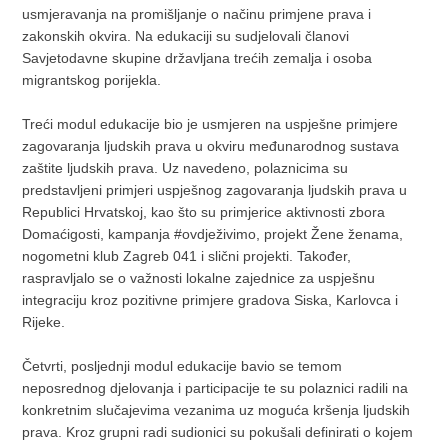
usmjeravanja na promišljanje o načinu primjene prava i
zakonskih okvira. Na edukaciji su sudjelovali članovi
Savjetodavne skupine državljana trećih zemalja i osoba
migrantskog porijekla.
Treći modul edukacije bio je usmjeren na uspješne primjere
zagovaranja ljudskih prava u okviru međunarodnog sustava
zaštite ljudskih prava. Uz navedeno, polaznicima su
predstavljeni primjeri uspješnog zagovaranja ljudskih prava u
Republici Hrvatskoj, kao što su primjerice aktivnosti zbora
Domaćigosti, kampanja #ovdježivimo, projekt Žene ženama,
nogometni klub Zagreb 041 i slični projekti. Također,
raspravljalo se o važnosti lokalne zajednice za uspješnu
integraciju kroz pozitivne primjere gradova Siska, Karlovca i
Rijeke.
Četvrti, posljednji modul edukacije bavio se temom
neposrednog djelovanja i participacije te su polaznici radili na
konkretnim slučajevima vezanima uz moguća kršenja ljudskih
prava. Kroz grupni radi sudionici su pokušali definirati o kojem