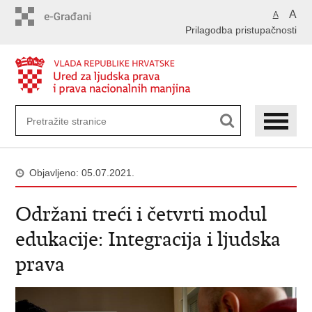
Preskoči
A
A
na
Prilagodba pristupačnosti
glavni
sadržaj
Objavljeno: 05.07.2021.
Održani treći i četvrti modul
edukacije: Integracija i ljudska
prava