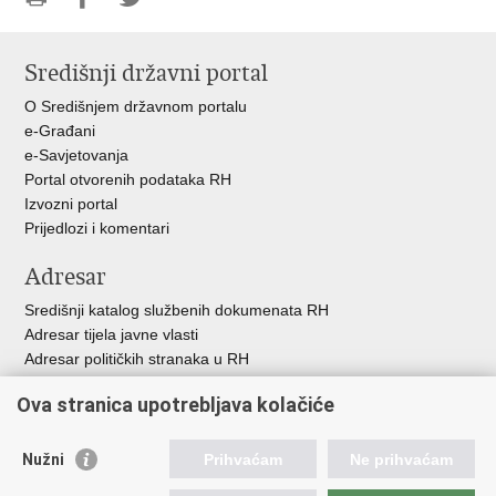
Ispiši
Podijeli
Podijeli
stranicu
na
na
Središnji državni portal
Facebooku
Twitteru
O Središnjem državnom portalu
e-Građani
e-Savjetovanja
Portal otvorenih podataka RH
Izvozni portal
Prijedlozi i komentari
Adresar
Središnji katalog službenih dokumenata RH
Adresar tijela javne vlasti
Adresar političkih stranaka u RH
Popis dužnosnika u RH
Ova stranica upotrebljava kolačiće
Besplatni telefoni javne uprave
Pozivi za žurnu pomoć
Nužni
Prihvaćam
Ne prihvaćam
Važne poveznice