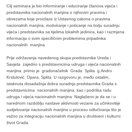
Cilj seminara je bio informiranje i educiranje članova vijeća i
predstavnika nacionalnih manjina o njihovim pravima i
obvezama koje proizlaze iz Ustavnog zakona o pravima
nacionalnih manjina, motiviranje i poticanje na bolju suradnju
vijeća i predstavnika sa tijelima lokalnih jedinica, kao i razmjena
informacija o svim specifičnim problemima pripadnika
nacionalnih manjina.
Prije održavanja navedenog skupa predstavnike Ureda i
Savjeta zajedno s predstavnicima udruga i vijeća nacionalnih
manjina primio je gradonačelnik Grada Splita g.Andro
Krstulović Opara, Splita. U razgovoru je, među ostalim,
istaknuta dosadašnja dobra suradnja predstavnika Grada s
predstavnicima nacionalnih manjina, kao i podrška radu
udruga i vijeća nacionalnih manjina. Naglašeno je da se i u
narednom razdoblju nastave aktivnosti vezane za učinkovitije
sudjelovanje nacionalnih manjina u procesu odlučivanja što je
važno za integraciju nacionalnih manjina u društveni i kulturni
život Grada.