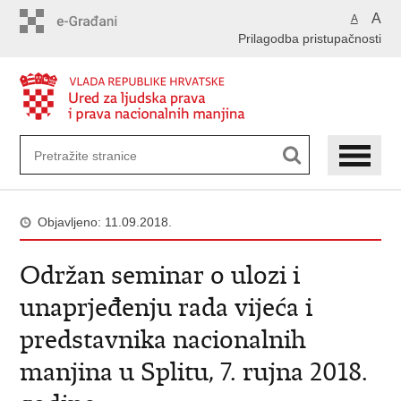
Preskoči
A
A
na
Prilagodba pristupačnosti
glavni
sadržaj
Objavljeno: 11.09.2018.
Održan seminar o ulozi i
unaprjeđenju rada vijeća i
predstavnika nacionalnih
manjina u Splitu, 7. rujna 2018.