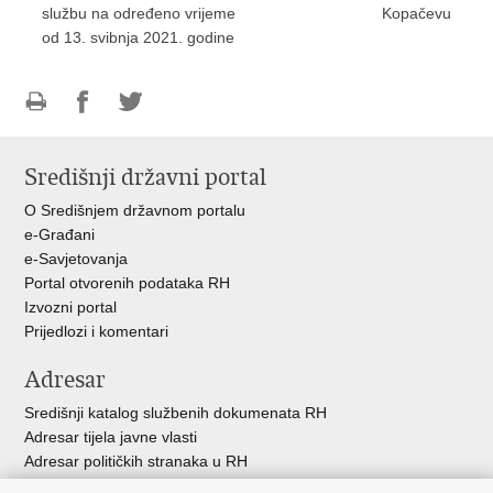
službu na određeno vrijeme
Kopačevu
od 13. svibnja 2021. godine
Ispiši
Podijeli
Podijeli
stranicu
na
na
Središnji državni portal
Facebooku
Twitteru
O Središnjem državnom portalu
e-Građani
e-Savjetovanja
Portal otvorenih podataka RH
Izvozni portal
Prijedlozi i komentari
Adresar
Središnji katalog službenih dokumenata RH
Adresar tijela javne vlasti
Adresar političkih stranaka u RH
Popis dužnosnika u RH