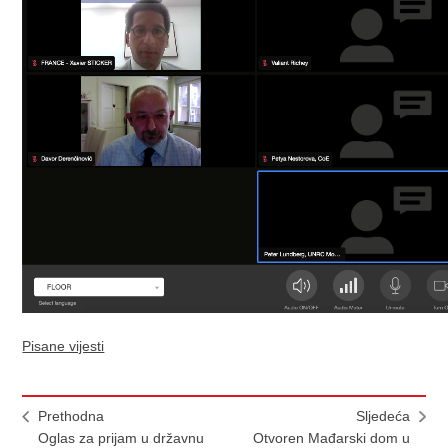
Pisane vijesti
Prethodna
Sljedeća
Oglas za prijam u državnu
Otvoren Mađarski dom u