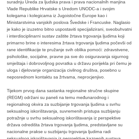
suradnju Ureda za ljudska prava i prava nacionalnih manjina
Vlade Republike Hrvatske s Uredom UNODC-a i svojim
kolegama i kolegicama iz Jugoistočne Europe kao i
Ministarstvima vanjskih poslova Švedske i Francuske. Naglasio
je kako je izuzetno bitno uspostaviti specijalizirani, sveobuhvatni
i interdisciplinarni sustav zaštite žrtava trgovanja ljudima koji
primarno brine o interesima žrtava trgovanja ljudima počevši od
rane identifikacije te pružanje svih oblika pomoći: zdravstvene,
psihološke, socijalne, pravne pa sve do osiguravanja sigurnog
smještaja i dobrovoljnog povratka u državu porijekla pri čemu je
uloga i djelovanje organizacija civilnog društva, posebno u
neposrednom kontaktu sa žrtvama, neprocjenjivo.
Tijekom prvog dana sastanka regionalne stručne skupine
(REGM) održani su paneli na temu međunarodnog i
regionalnog okvira za suzbijanje trgovanja ljudima u svrhu
seksualnog iskorištavanja, suvremenih pristupa suzbijanju
potražnje u svrhu seksualnog iskorištavanja iz perspektive
država odredišta žrtava trgovanja ljudima, predstavljane su
nacionalne prakse u suzbijanju trgovanja ljudima radi
seksualnog iskorištavanja iz perspektive kaznenih sustava