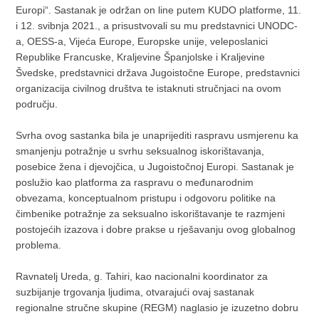
Europi“. Sastanak je održan on line putem KUDO platforme, 11.
i 12. svibnja 2021., a prisustvovali su mu predstavnici UNODC-
a, OESS-a, Vijeća Europe, Europske unije, veleposlanici
Republike Francuske, Kraljevine Španjolske i Kraljevine
Švedske, predstavnici država Jugoistočne Europe, predstavnici
organizacija civilnog društva te istaknuti stručnjaci na ovom
području.
Svrha ovog sastanka bila je unaprijediti raspravu usmjerenu ka
smanjenju potražnje u svrhu seksualnog iskorištavanja,
posebice žena i djevojčica, u Jugoistočnoj Europi. Sastanak je
poslužio kao platforma za raspravu o međunarodnim
obvezama, konceptualnom pristupu i odgovoru politike na
čimbenike potražnje za seksualno iskorištavanje te razmjeni
postojećih izazova i dobre prakse u rješavanju ovog globalnog
problema.
Ravnatelj Ureda, g. Tahiri, kao nacionalni koordinator za
suzbijanje trgovanja ljudima, otvarajući ovaj sastanak
regionalne stručne skupine (REGM) naglasio je izuzetno dobru